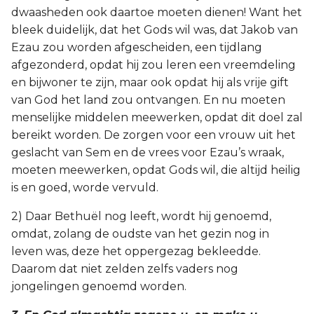
dwaasheden ook daartoe moeten dienen! Want het
Titus
bleek duidelijk, dat het Gods wil was, dat Jakob van
Ezau zou worden afgescheiden, een tijdlang
Filémon
afgezonderd, opdat hij zou leren een vreemdeling
en bijwoner te zijn, maar ook opdat hij als vrije gift
Hebreeën
van God het land zou ontvangen. En nu moeten
menselijke middelen meewerken, opdat dit doel zal
Jakobus
bereikt worden. De zorgen voor een vrouw uit het
geslacht van Sem en de vrees voor Ezau’s wraak,
1 Petrus
moeten meewerken, opdat Gods wil, die altijd heilig
is en goed, worde vervuld.
2 Petrus
2) Daar Bethuël nog leeft, wordt hij genoemd,
1 Johannes
omdat, zolang de oudste van het gezin nog in
leven was, deze het oppergezag bekleedde.
2 Johannes
Daarom dat niet zelden zelfs vaders nog
jongelingen genoemd worden.
3 Johannes