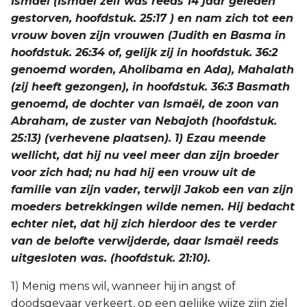
Ismaël (Ismaël zelf was reeds 14 jaar geleden
gestorven, hoofdstuk. 25:17 ) en nam zich tot een
vrouw boven zijn vrouwen (Judith en Basma in
hoofdstuk. 26:34 of, gelijk zij in hoofdstuk. 36:2
genoemd worden, Aholibama en Ada), Mahalath
(zij heeft gezongen), in hoofdstuk. 36:3 Basmath
genoemd, de dochter van Ismaël, de zoon van
Abraham, de zuster van Nebajoth (hoofdstuk.
25:13) (verhevene plaatsen). 1) Ezau meende
wellicht, dat hij nu veel meer dan zijn broeder
voor zich had; nu had hij een vrouw uit de
familie van zijn vader, terwijl Jakob een van zijn
moeders betrekkingen wilde nemen. Hij bedacht
echter niet, dat hij zich hierdoor des te verder
van de belofte verwijderde, daar Ismaël reeds
uitgesloten was. (hoofdstuk. 21:10).
1) Menig mens wil, wanneer hij in angst of
doodsgevaar verkeert, op een gelijke wijze zijn ziel