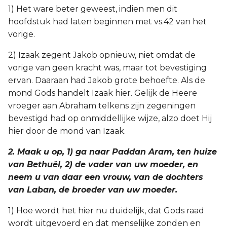
1) Het ware beter geweest, indien men dit
2 Korinthe
hoofdstuk had laten beginnen met vs.42 van het
vorige.
Galaten
2) Izaak zegent Jakob opnieuw, niet omdat de
Éfeze
vorige van geen kracht was, maar tot bevestiging
ervan. Daaraan had Jakob grote behoefte. Als de
Filippenzen
mond Gods handelt Izaak hier. Gelijk de Heere
vroeger aan Abraham telkens zijn zegeningen
Kolossenzen
bevestigd had op onmiddellijke wijze, alzo doet Hij
hier door de mond van Izaak.
1 Thessalonicenzen
2. Maak u op, 1) ga naar Paddan Aram, ten huize
2 Thessalonicenzen
van Bethuël, 2) de vader van uw moeder, en
neem u van daar een vrouw, van de dochters
1 Timótheüs
van Laban, de broeder van uw moeder.
1) Hoe wordt het hier nu duidelijk, dat Gods raad
2 Timótheüs
wordt uitgevoerd en dat menselijke zonden en