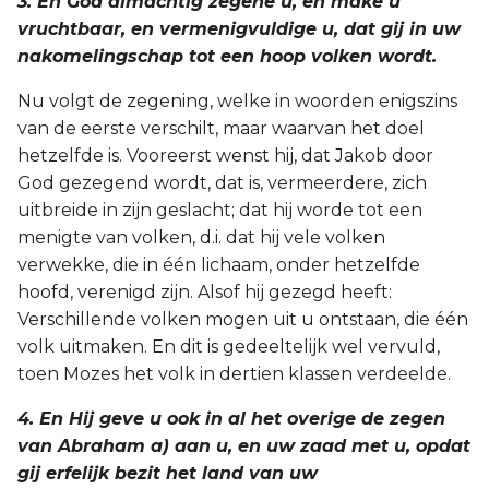
3. En God almachtig zegene u, en make u
Judas
vruchtbaar, en vermenigvuldige u, dat gij in uw
nakomelingschap tot een hoop volken wordt.
Openbaring
Nu volgt de zegening, welke in woorden enigszins
van de eerste verschilt, maar waarvan het doel
hetzelfde is. Vooreerst wenst hij, dat Jakob door
God gezegend wordt, dat is, vermeerdere, zich
uitbreide in zijn geslacht; dat hij worde tot een
menigte van volken, d.i. dat hij vele volken
verwekke, die in één lichaam, onder hetzelfde
hoofd, verenigd zijn. Alsof hij gezegd heeft:
Verschillende volken mogen uit u ontstaan, die één
volk uitmaken. En dit is gedeeltelijk wel vervuld,
toen Mozes het volk in dertien klassen verdeelde.
4. En Hij geve u ook in al het overige de zegen
van Abraham a) aan u, en uw zaad met u, opdat
gij erfelijk bezit het land van uw