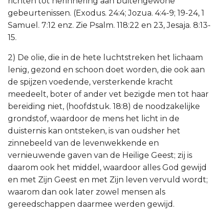
richten tot herinnering aan buitengewone
gebeurtenissen. (Exodus. 24:4; Jozua. 4:4-9; 19-24, 1
Samuel. 7:12 enz. Zie Psalm. 118:22 en 23, Jesaja. 8:13-
15.
2) De olie, die in de hete luchtstreken het lichaam
lenig, gezond en schoon doet worden, die ook aan
de spijzen voedende, versterkende kracht
meedeelt, boter of ander vet bezigde men tot haar
bereiding niet, (hoofdstuk. 18:8) de noodzakelijke
grondstof, waardoor de mens het licht in de
duisternis kan ontsteken, is van oudsher het
zinnebeeld van de levenwekkende en
vernieuwende gaven van de Heilige Geest; zij is
daarom ook het middel, waardoor alles God gewijd
en met Zijn Geest en met Zijn leven vervuld wordt;
waarom dan ook later zowel mensen als
gereedschappen daarmee werden gewijd.