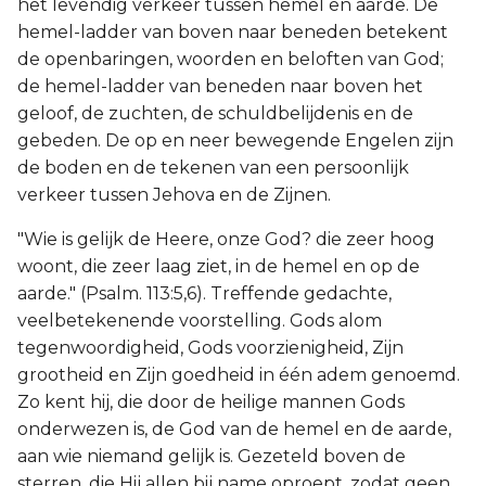
het levendig verkeer tussen hemel en aarde. De
hemel-ladder van boven naar beneden betekent
de openbaringen, woorden en beloften van God;
de hemel-ladder van beneden naar boven het
geloof, de zuchten, de schuldbelijdenis en de
gebeden. De op en neer bewegende Engelen zijn
de boden en de tekenen van een persoonlijk
verkeer tussen Jehova en de Zijnen.
"Wie is gelijk de Heere, onze God? die zeer hoog
woont, die zeer laag ziet, in de hemel en op de
aarde." (Psalm. 113:5,6). Treffende gedachte,
veelbetekenende voorstelling. Gods alom
tegenwoordigheid, Gods voorzienigheid, Zijn
grootheid en Zijn goedheid in één adem genoemd.
Zo kent hij, die door de heilige mannen Gods
onderwezen is, de God van de hemel en de aarde,
aan wie niemand gelijk is. Gezeteld boven de
sterren, die Hij allen bij name oproept, zodat geen