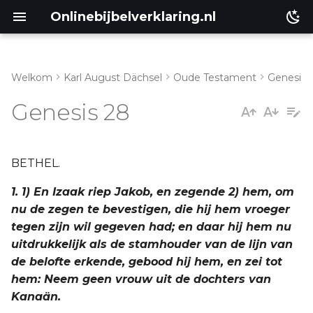
Onlinebijbelverklaring.nl
Welkom
Karl August Dächsel
Oude Testament
Genesis
IV. Vers 6-9
Matthéüs
Genesis 28
V. Vers 10-22
Markus
Lukas
BETHEL.
1. 1) En Izaak riep Jakob, en zegende 2) hem, om
Johannes
nu de zegen te bevestigen, die hij hem vroeger
tegen zijn wil gegeven had; en daar hij hem nu
Handelingen
uitdrukkelijk als de stamhouder van de lijn van
de belofte erkende, gebood hij hem, en zei tot
Romeinen
hem: Neem geen vrouw uit de dochters van
Kanaän.
1 Korinthe