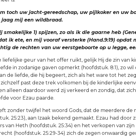
em toch uw jacht-gereedschap, uw pijlkoker en uw bo
n jaag mij een wildbraad.
 smakelijke 1) spijzen, zo als ik die gaarne heb (Gene
dat ik ete, en mij vooraf versterke (Hand.9:19) opdat m
htig de rechten van uw eerstgeboorte op u legge, eer
 liefelijke geur van het offer ruikt, gelijk Hij de zin van k
liefde in zodanige gaven opmerkt (hoofdstuk. 8:1), zo wil
n de liefde, die hij begeert, zich als het ware tot het z
ichzelf past deze trek volkomen bij de kinderlijke een
 en alleen daardoor werd zij verkeerd en zondig, dat zic
efde voor Ezau paarde.
ft zonder twijfel het woord Gods, dat de meerdere de
tuk. 25:23), aan Izaak bekend gemaakt. Ezau had door zi
s van Heth (hoofdstuk. 25:34) en het verkopen van zijn
echt (hoofdstuk. 25:29-34) zich de zegen onwaardig ge