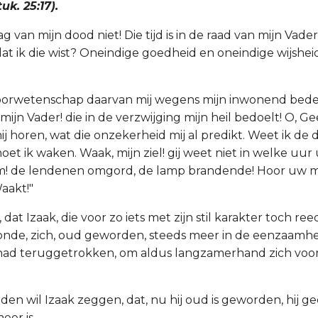
uk. 25:17).
ag van mijn dood niet! Die tijd is in de raad van mijn Vad
 dat ik die wist? Oneindige goedheid en oneindige wijshe
oorwetenschap daarvan mij wegens mijn inwonend beder
 mijn Vader! die in de verzwijging mijn heil bedoelt! O, G
ij horen, wat die onzekerheid mij al predikt. Weet ik de 
oet ik waken. Waak, mijn ziel! gij weet niet in welke uu
m! de lendenen omgord, de lamp brandende! Hoor uw me
Waakt!"
, dat Izaak, die voor zo iets met zijn stil karakter toch re
onde, zich, oud geworden, steeds meer in de eenzaamhei
ad teruggetrokken, om aldus langzamerhand zich voor 
en wil Izaak zeggen, dat, nu hij oud is geworden, hij g
eer is.