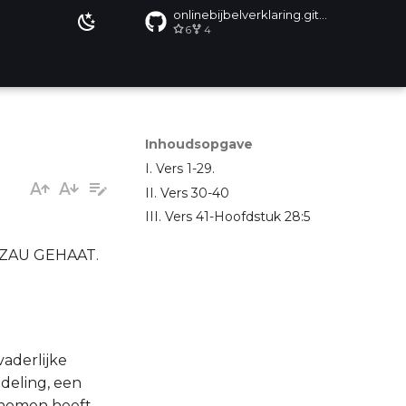
onlinebijbelverklaring.github.io
6
4
Inhoudsopgave
I. Vers 1-29.
II. Vers 30-40
III. Vers 41-Hoofdstuk 28:5
ZAU GEHAAT.
aderlijke
ndeling, een
ernomen heeft,