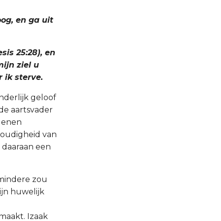
og, en ga uit
sis 25:28), en
ijn ziel u
 ik sterve.
inderlijk geloof
 de aartsvader
egenen
voudigheid van
h daaraan een
 mindere zou
jn huwelijk
maakt. Izaak