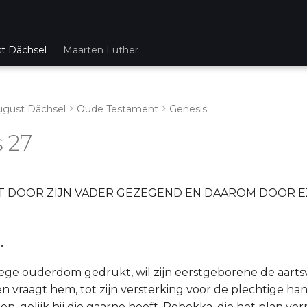
st Dächsel
Maarten Luther
ugust Dächsel
Oude Testament
Genesis
 27
 DOOR ZIJN VADER GEZEGEND EN DAAROM DOOR E
.
oege ouderdom gedrukt, wil zijn eerstgeborene de aartsv
n vraagt hem, tot zijn versterking voor de plechtige ha
den, gelijk hij die gaarne heeft. Rebekka, die het plan v