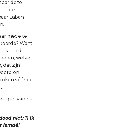
 daar deze
chiedde
 naar Laban
n.
daar mede te
verkeerde? Want
e is, om de
nheden, welke
 dat zijn
 woord en
proken vóór de
t.
de ogen van het
ood niet; 1) ik
r Ismaël