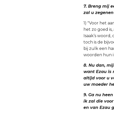
7. Breng mij e
zal u zegenen
1) "Voor het aa
het zo goed is,
Isaak’s woord
toch is de bij
bij zulk een h
woorden hun in 
8. Nu dan, mij
want Ezau is r
altijd voor u 
uw moeder het
9. Ga nu heen
ik zal die voo
en van Ezau g