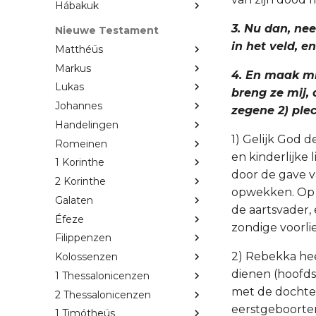
Hábakuk
3. Nu dan, ne
Nieuwe Testament
in het veld, e
Matthéüs
Markus
4. En maak mij
Lukas
breng ze mij, 
Johannes
zegene 2) plec
Handelingen
1) Gelijk God de
Romeinen
en kinderlijke 
1 Korinthe
door de gave va
2 Korinthe
opwekken. Op z
Galaten
de aartsvader,
Éfeze
zondige voorli
Filippenzen
2) Rebekka hee
Kolossenzen
dienen (hoofds
1 Thessalonicenzen
met de dochter
2 Thessalonicenzen
eerstgeboorter
1 Timótheüs