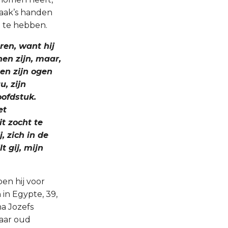
saak’s handen
h te hebben.
ren, want hij
nen zijn, maar,
 en zijn ogen
u, zijn
oofdstuk.
et
t zocht te
, zich in de
t gij, mijn
en hij voor
 in Egypte, 39,
na Jozefs
jaar oud