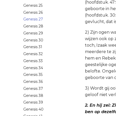
(hoofdstuk. 47:
Genesis 25
geboorte in he
Genesis 26
(hoofdstuk. 30:2
Genesis 27
gevlucht, dat is
Genesis 28
2) Zijn ogen wa
Genesis 29
wijzen ook op z
Genesis 30
toch, Izaak we
Genesis 31
meerdere te zi
Genesis 32
hem en Rebekka
Genesis 33
geestelijke og
Genesis 34
belofte. Ongel
Genesis 35
geboorte van d
Genesis 36
3) Wordt gij o
Genesis 37
geloof niet verl
Genesis 38
Genesis 39
2. En hij zei:
Genesis 40
ben op dezelf