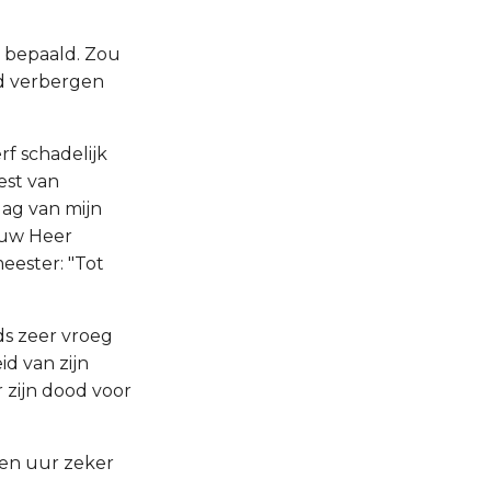
er bepaald. Zou
id verbergen
f schadelijk
eest van
dag van mijn
r uw Heer
ester: "Tot
eds zeer vroeg
d van zijn
zijn dood voor
een uur zeker