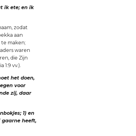
 ik ete; en ik
 naam, zodat
ebekka aan
 te maken;
vaders waren
en, die Zijn
1:9 vv.).
moet het doen,
 zegen voor
nde zij, daar
nbokjes; 1) en
j gaarne heeft,