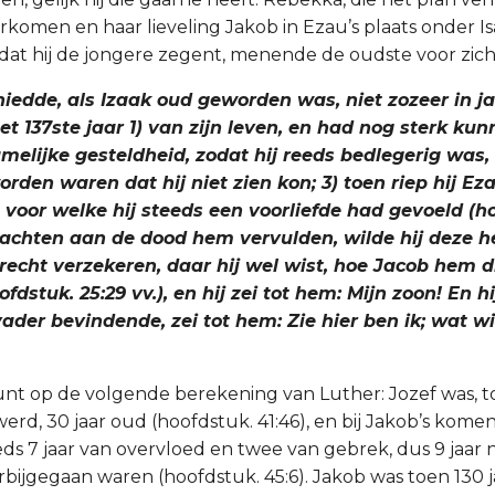
orkomen en haar lieveling Jakob in Ezau’s plaats onder I
dat hij de jongere zegent, menende de oudste voor zic
hiedde, als Izaak oud geworden was, niet zozeer in ja
et 137ste jaar 1) van zijn leven, en had nog sterk kun
amelijke gesteldheid, zodat hij reeds bedlegerig was,
rden waren dat hij niet zien kon; 3) toen riep hij Eza
 voor welke hij steeds een voorliefde had gevoeld (h
dachten aan de dood hem vervulden, wilde hij deze h
recht verzekeren, daar hij wel wist, hoe Jacob hem di
dstuk. 25:29 vv.), en hij zei tot hem: Mijn zoon! En hij
vader bevindende, zei tot hem: Zie hier ben ik; wat wil
eunt op de volgende berekening van Luther: Jozef was, to
erd, 30 jaar oud (hoofdstuk. 41:46), en bij Jakob’s komen
eds 7 jaar van overvloed en twee van gebrek, dus 9 jaar 
rbijgegaan waren (hoofdstuk. 45:6). Jakob was toen 130 