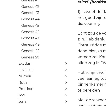
Genesis 41
stierf. (hoofdst
Genesis 42
1) Ik weet de d
Genesis 43
het goed zijn,
Genesis 44
die voor mij.
Genesis 45
Genesis 46
Licht zou de v
Genesis 47
zijn. Heb dank,
Genesis 48
Christus! doe m
Genesis 49
dood niet, zo m
komen zal. Ko
Genesis 50
allen zeg Ik: "
Éxodus
Leviticus
Het schijnt wel
Numeri
veel aanleg to
Ruth
binnenkamer h
Prediker
te bereiden.
Joël
Met deze woord
Jona
van zijn dood m