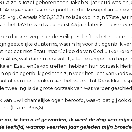
9). Alzo is Jozef geboren toen Jakob 91 jaar oud was, en,
t 14de jaar van Jakob’s oponthoud in Mesopotamië ges
5, vrgl. Genesis 29:18,21,27) zo is Jakob in zijn 77ste jaar
, in het 137ste van Izaak. Eerst 43 jaar later is hij overlede
ren donker, zegt hier de Heilige Schrift. Is het niet om 
ijn geestelijke duisternis, waarin hij voor dit ogenblik 
et het dat niet Ezau, maar Jakob de van God uitverkoren
jn. Alles, wat dan nu ook volgt, alle de rampen en tege
 en Ezau en Jakob treffen, hebben hun oorzaak hierin,
en op dit ogenblik gesloten zijn voor het licht van Gods
oof of een niet denken aan het woord tot Rebekka ges
e tweeling, is de grote oorzaak van wat verder geschied
ok van uw lichamelijke ogen beroofd, waakt, dat gij ook 
iest! (Psalm. 39:5,6).
 Zie nu, ik ben oud geworden, ik weet de dag van mijn d
de leeftijd, waarop veertien jaar geleden mijn broede