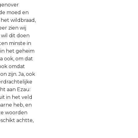
egenover
n de moed en
 het wildbraad,
er zien wij
 wil dit doen
ten minste in
in het geheim
Ja ook, om dat
 ook omdat
n zijn. Ja, ook
rdrachtelijke
cht aan Ezau:
t in het veld
gaarne heb, en
deze woorden
schikt achtte,