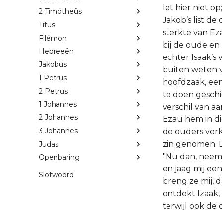
let hier niet o
2 Timótheüs
Jakob’s list d
Titus
sterkte van Ez
Filémon
bij de oude en
Hebreeën
echter Isaak’s 
Jakobus
buiten weten va
1 Petrus
hoofdzaak, ee
2 Petrus
te doen geschi
1 Johannes
verschil van a
2 Johannes
Ezau hem in die
3 Johannes
de ouders verk
zin genomen. D
Judas
"Nu dan, neem 
Openbaring
en jaag mij een
Slotwoord
breng ze mij, d
ontdekt Izaak, 
terwijl ook de