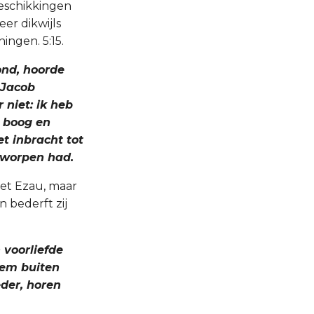
eschikkingen
eer dikwijls
ningen. 5:15.
ond, hoorde
n Jacob
 niet: ik heb
 boog en
et inbracht tot
geworpen had.
iet Ezau, maar
 bederft zij
 voorliefde
hem buiten
der, horen