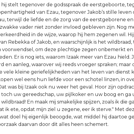
p; hij stelt tegenover de godsspraak de eerstgeboorte, t
e openhartigheid van Ezau, tegenover Jakob’s stille leve
au, terwijl de liefde en de zorg van de eerstgeborene en
 zwakke vader niet zonder invloed gebleven zijn. Nog me
verkeerdheid in de wijze, waarop hij hem zegenen wil. Hij
n Rebekka of Jakob, en waarschijnlijk is het wildbraad, 
n voorwendsel, om deze plechtige zegen onbemerkt en 
eden. Er is nog iets, waarom Izaak meer van Ezau hield. 
ard en aanleg, waarover wij reeds vroeger spraken; maar
 vele kleine geriefelijkheden van het leven van dienst ko
open wel eens hun liefde voor een schotel linzen, in ove
at was bij Izaak ook nu weer het geval. Hoor zijn opdra
toch uw gereedschap, uw pijlkoker en uw boog en ga ui
 wildbraad! En maak mij smakelijke spijzen, zoals ik die 
at ik ete, opdat mijn ziel u zegene, eer ik sterve." Met 
wat doel hij eigenlijk beoogde, wat middel hij daartoe ge
 oorzaak daarvan door dit alles heen schemert.