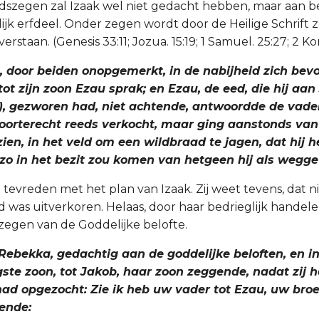
dszegen zal Izaak wel niet gedacht hebben, maar aan b
ijk erfdeel. Onder zegen wordt door de Heilige Schrift z
rstaan. (Genesis 33:11; Jozua. 15:19; 1 Samuel. 25:27; 2 Ko
, door beiden onopgemerkt, in de nabijheid zich bev
 tot zijn zoon Ezau sprak; en Ezau, de eed, die hij aa
3), gezworen had, niet achtende, antwoordde de vader
oorterecht reeds verkocht, maar ging aanstonds van
zien, in het veld om een wildbraad te jagen, dat hij h
n zo in het bezit zou komen van hetgeen hij als weg
 tevreden met het plan van Izaak. Zij weet tevens, dat n
 was uitverkoren. Helaas, door haar bedrieglijk handelen
zegen van de Goddelijke belofte.
Rebekka, gedachtig aan de goddelijke beloften, en in
gste zoon, tot Jakob, haar zoon zeggende, nadat zij 
had opgezocht: Zie ik heb uw vader tot Ezau, uw broe
ende: