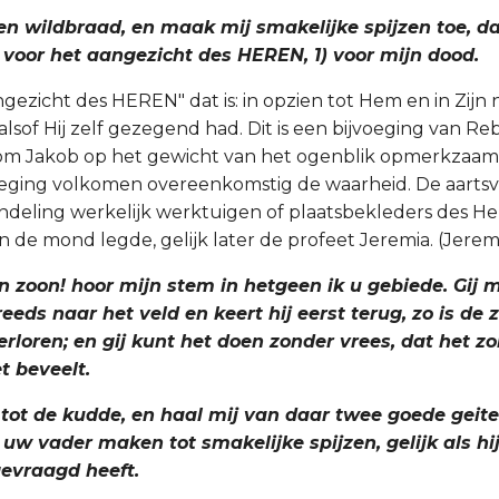
en wildbraad, en maak mij smakelijke spijzen toe, dat
 voor het aangezicht des HEREN, 1) voor mijn dood.
ngezicht des HEREN" dat is: in opzien tot Hem en in Zijn
 alsof Hij zelf gezegend had. Dit is een bijvoeging van R
, om Jakob op het gewicht van het ogenblik opmerkzaam
voeging volkomen overeenkomstig de waarheid. De aarts
andeling werkelijk werktuigen of plaatsbekleders des Her
de mond legde, gelijk later de profeet Jeremia. (Jeremia 
n zoon! hoor mijn stem in hetgeen ik u gebiede. Gij 
eeds naar het veld en keert hij eerst terug, zo is de
verloren; en gij kunt het doen zonder vrees, dat het zo
 beveelt.
 tot de kudde, en haal mij van daar twee goede geite
r uw vader maken tot smakelijke spijzen, gelijk als hi
evraagd heeft.