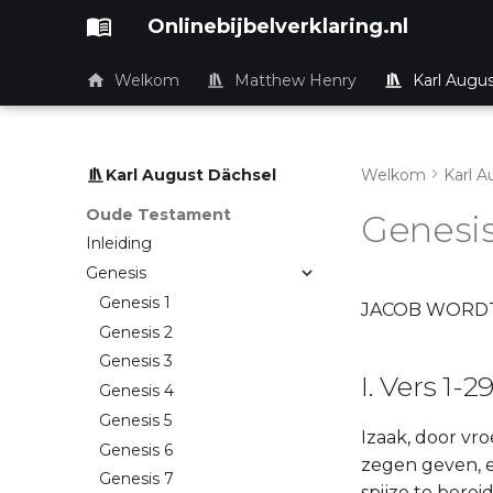
Onlinebijbelverklaring.nl
Welkom
Matthew Henry
Karl Augu
Karl August Dächsel
Welkom
Karl A
Oude Testament
Genesis
Inleiding
Genesis
Genesis 1
JACOB WORDT
Genesis 2
Genesis 3
I. Vers 1-29
Genesis 4
Genesis 5
Izaak, door vr
Genesis 6
zegen geven, e
Genesis 7
spijze te berei