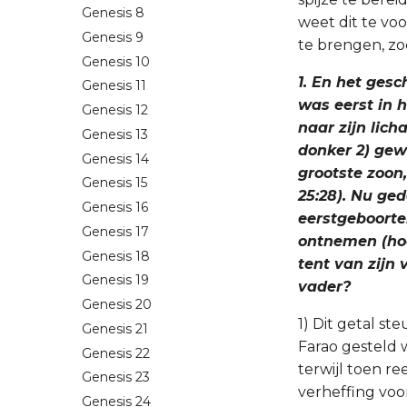
Genesis 8
weet dit te vo
Genesis 9
te brengen, zo
Genesis 10
1. En het gesc
Genesis 11
was eerst in h
Genesis 12
naar zijn lich
Genesis 13
donker 2) gewo
Genesis 14
grootste zoon,
Genesis 15
25:28). Nu ge
Genesis 16
eerstgeboorte
Genesis 17
ontnemen (hoof
Genesis 18
tent van zijn 
Genesis 19
vader?
Genesis 20
1) Dit getal st
Genesis 21
Farao gesteld w
Genesis 22
terwijl toen re
Genesis 23
verheffing voo
Genesis 24