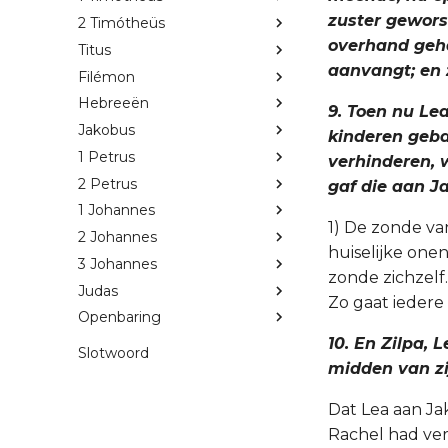
zuster gewors
2 Timótheüs
overhand geha
Titus
aanvangt; en z
Filémon
Hebreeën
9. Toen nu Lea
Jakobus
kinderen gebaa
1 Petrus
verhinderen, 
2 Petrus
gaf die aan Ja
1 Johannes
1) De zonde va
2 Johannes
huiselijke one
3 Johannes
zonde zichzelf
Judas
Zo gaat iedere
Openbaring
10. En Zilpa,
Slotwoord
midden van zij
Dat Lea aan Ja
Rachel had ver