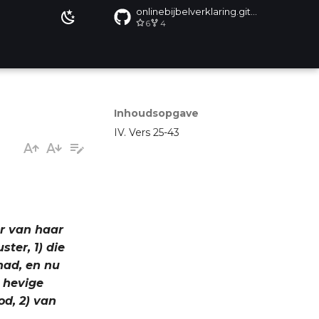
onlinebijbelverklaring.github.io
6
4
Inhoudsopgave
IV. Vers 25-43
ar van haar
ster, 1) die
had, en nu
n hevige
od, 2) van