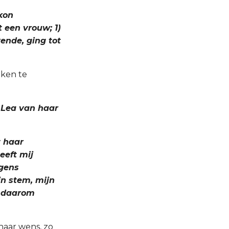
 kon
t een vrouw; 1)
ende, ging tot
eken te
t Lea van haar
t haar
eeft mij
egens
jn stem, mijn
; daarom
naar wens, zo