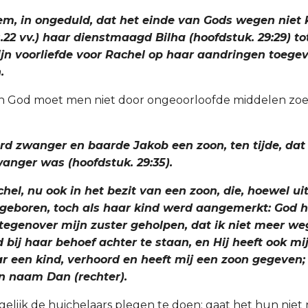
 hem, in ongeduld, dat het einde van Gods wegen niet
22 vv.) haar dienstmaagd Bilha (hoofdstuk. 29:29) to
zijn voorliefde voor Rachel op haar aandringen toegev
.
an God moet men niet door ongeoorloofde middelen zo
erd zwanger en baarde Jakob een zoon, ten tijde, da
wanger was (hoofdstuk. 29:35).
chel, nu ook in het bezit van een zoon, die, hoewel ui
eboren, toch als haar kind werd aangemerkt: God h
j tegenover mijn zuster geholpen, dat ik niet meer w
 bij haar behoef achter te staan, en Hij heeft ook mi
r een kind, verhoord en heeft mij een zoon gegeven
jn naam Dan (rechter).
gelijk de huichelaars plegen te doen; gaat het hun niet 