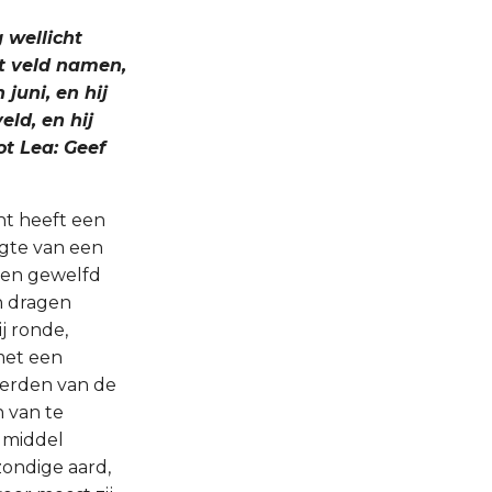
 wellicht
t veld namen,
juni, en hij
eld, en hij
ot Lea: Geef
nt heeft een
ngte van een
d en gewelfd
en dragen
j ronde,
 met een
erden van de
n van te
t middel
zondige aard,