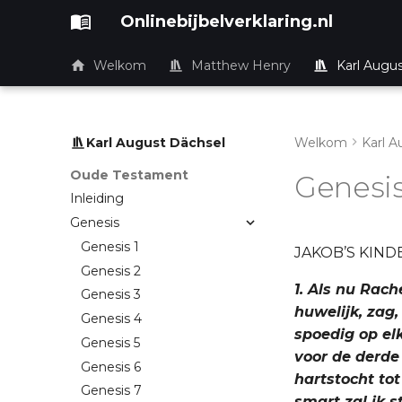
Onlinebijbelverklaring.nl
Welkom
Matthew Henry
Karl Augu
Karl August Dächsel
Welkom
Karl A
Oude Testament
Genesis
Inleiding
Genesis
Genesis 1
JAKOB’S KIND
Genesis 2
1. Als nu Rach
Genesis 3
huwelijk, zag,
Genesis 4
spoedig op el
Genesis 5
voor de derde 
Genesis 6
hartstocht tot
Genesis 7
smart zal ik s