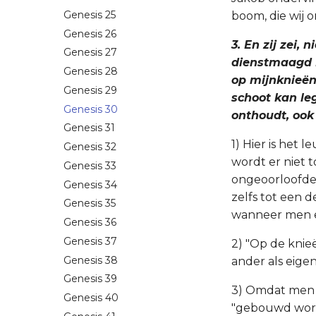
Genesis 25
boom, die wij 
Genesis 26
3. En zij zei,
Genesis 27
dienstmaagd Bi
Genesis 28
op mijnknieën 
Genesis 29
schoot kan leg
Genesis 30
onthoudt, ook
Genesis 31
1) Hier is het
Genesis 32
wordt er niet 
Genesis 33
ongeoorloofde 
Genesis 34
zelfs tot een 
Genesis 35
wanneer men e
Genesis 36
Genesis 37
2) "Op de knie
Genesis 38
ander als eig
Genesis 39
3) Omdat men 
Genesis 40
"gebouwd wor