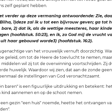
ons zelf geplant hebben.
 niet verder op deze vermaning antwoordende: Zie, daa
lha, 1)deze zal ik u tot een bijvrouw geven; ga tot ha
bare, 2) dat ik, als de wettige meesteres, haar kind
gen (hoofdstuk. 50:23), en ik, zo God mij de vrucht va
 uit haar gebouwd worde3) (hoofdstuk. 16:2).
 leugenachtige van het vrouwelijk vernuft doorzichtig. W
toe geleid, om tot de Heere de toevlucht te nemen, maa
middelen wil zij tot de overwinning voortschrijden. Zij 
derde huwelijk. Waardoor wij zien, dat aan de zonde gee
enmaal de instellingen van God veronachtzaamt.
ën baren" is een figuurlijke uitdrukking en betekent: he
en kind aannemen en op de schoot nemen.
een gezin "een huis" noemde, heette het ontvangen va
den".