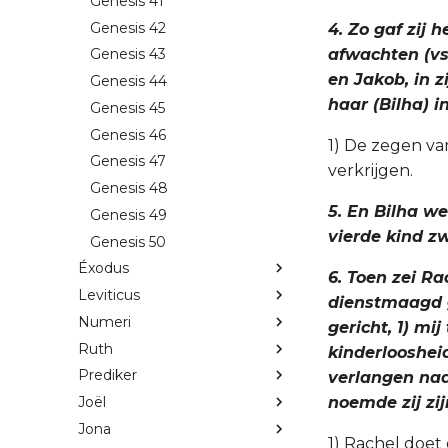
Genesis 41
Genesis 42
4. Zo gaf zij
afwachten (vs.
Genesis 43
en Jakob, in 
Genesis 44
haar (Bilha) in
Genesis 45
Genesis 46
1) De zegen v
Genesis 47
verkrijgen.
Genesis 48
5. En Bilha w
Genesis 49
vierde kind z
Genesis 50
Éxodus
6. Toen zei Ra
Leviticus
dienstmaagd g
Numeri
gericht, 1) mi
Ruth
kinderloosheid
Prediker
verlangen naa
noemde zij zi
Joël
Jona
1) Rachel doet 