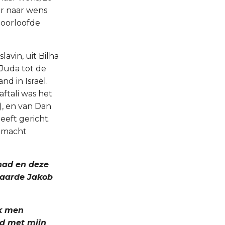
er naar wens
eoorloofde
lavin, uit Bilha
s Juda tot de
d in Israël.
ftali was het
1), en van Dan
eeft gericht.
e macht
had en deze
 baarde Jakob
jk men
od met mijn