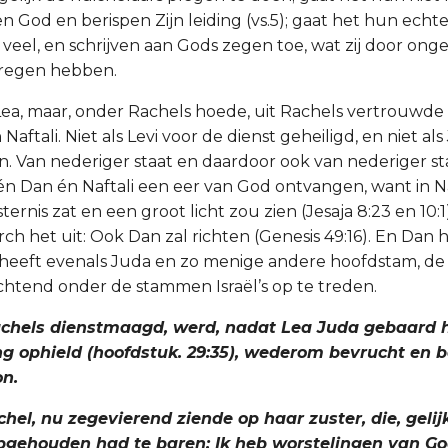
n God en berispen Zijn leiding (vs.5); gaat het hun echt
 veel, en schrijven aan Gods zegen toe, wat zij door ong
regen hebben.
 Lea, maar, onder Rachels hoede, uit Rachels vertrouwde s
Naftali. Niet als Levi voor de dienst geheiligd, en niet al
. Van nederiger staat en daardoor ook van nederiger stan
én Dan én Naftali een eer van God ontvangen, want in Na
isternis zat en een groot licht zou zien (Jesaja 8:23 en 10:
rch het uit: Ook Dan zal richten (Genesis 49:16). En Dan h
 heeft evenals Juda en zo menige andere hoofdstam, d
chtend onder de stammen Israël’s op te treden.
Rachels dienstmaagd, werd, nadat Lea Juda gebaard 
ang ophield (hoofdstuk. 29:35), wederom bevrucht en
n.
chel, nu zegevierend ziende op haar zuster, die, geli
gehouden had te baren: Ik heb worstelingen van G