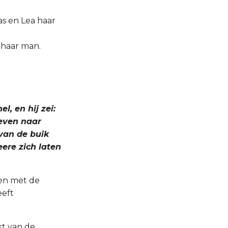
as en Lea haar
r haar man.
, en hij zei:
geven naar
 van de buik
ere zich laten
 en met de
eeft
kt van de