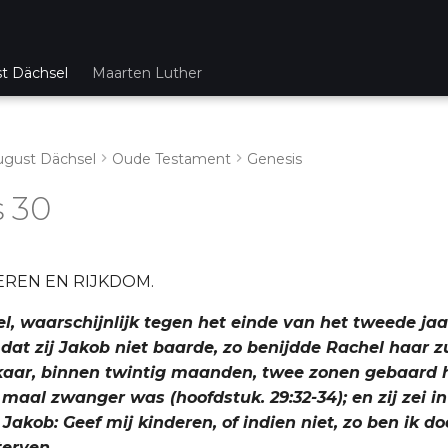
st Dächsel
Maarten Luther
ugust Dächsel
Oude Testament
Genesis
 30
EREN EN RIJKDOM.
el, waarschijnlijk tegen het einde van het tweede ja
 dat zij Jakob niet baarde, zo benijdde Rachel haar zu
kaar, binnen twintig maanden, twee zonen gebaard 
maal zwanger was (hoofdstuk. 29:32-34); en zij zei i
 Jakob: Geef mij kinderen, of indien niet, zo ben ik do
terven.