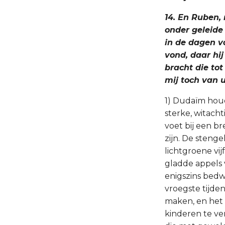
14. En Ruben, 
onder geleide
in de dagen va
vond, daar hij
bracht die tot
mij toch van 
1) Dudaïm hou
sterke, witach
voet bij een br
zijn. De stenge
lichtgroene vij
gladde appels 
enigszins bed
vroegste tijde
maken, en het 
kinderen te ve