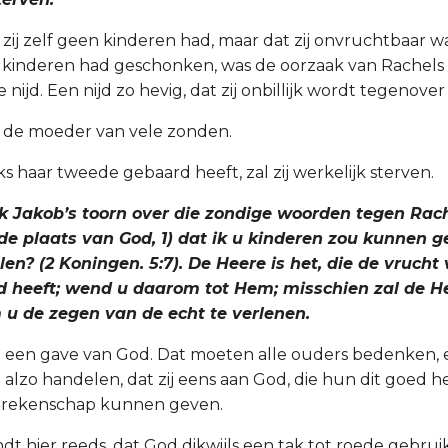
t zij zelf geen kinderen had, maar dat zij onvruchtbaar w
 kinderen had geschonken, was de oorzaak van Rachels
e nijd. Een nijd zo hevig, dat zij onbillijk wordt tegenove
s de moeder van vele zonden.
ks haar tweede gebaard heeft, zal zij werkelijk sterven.
k Jakob’s toorn over die zondige woorden tegen Rachel
 de plaats van God, 1) dat ik u kinderen zou kunnen 
en? (2 Koningen. 5:7). De Heere is het, die de vrucht
 heeft; wend u daarom tot Hem; misschien zal de He
 u de zegen van de echt te verlenen.
jn een gave van God. Dat moeten alle ouders bedenken,
alzo handelen, dat zij eens aan God, die hun dit goed h
 rekenschap kunnen geven.
dt hier reeds, dat God dikwijls een tak tot roede gebrui