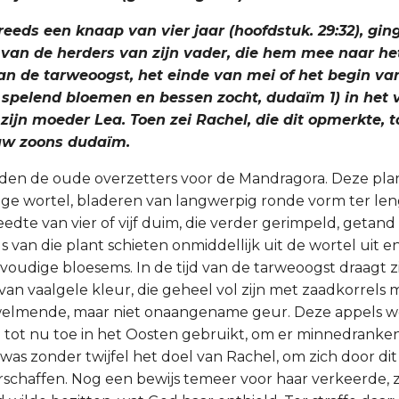
reeds een knaap van vier jaar (hoofdstuk. 29:32), ging
 van de herders van zijn vader, die hem mee naar he
n de tarweoogst, het einde van mei of het begin van 
 spelend bloemen en bessen zocht, dudaïm 1) in het v
 zijn moeder Lea. Toen zei Rachel, die dit opmerkte, t
uw zoons dudaïm.
den de oude overzetters voor de Mandragora. Deze pla
tige wortel, bladeren van langwerpig ronde vorm ter le
eedte van vier of vijf duim, die verder gerimpeld, getan
ls van die plant schieten onmiddellijk uit de wortel uit 
fvoudige bloesems. In de tijd van de tarweoogst draagt zi
van vaalgele kleur, die geheel vol zijn met zaadkorrels
welmende, maar niet onaangename geur. Deze appels w
n tot nu toe in het Oosten gebruikt, om er minnedranke
was zonder twijfel het doel van Rachel, om zich door di
rschaffen. Nog een bewijs temeer voor haar verkeerde, 