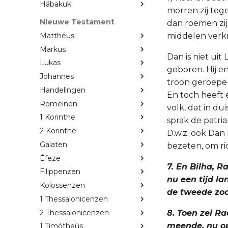
Hábakuk
morren zij tege
Nieuwe Testament
dan roemen zij
Matthéüs
middelen verk
Markus
Dan is niet uit
Lukas
geboren. Hij en 
Johannes
troon geroepen
Handelingen
En toch heeft 
Romeinen
volk, dat in du
1 Korinthe
sprak de patria
2 Korinthe
D.w.z. ook Dan
Galaten
bezeten, om ri
Éfeze
7. En Bilha, 
Filippenzen
nu een tijd l
Kolossenzen
de tweede zoo
1 Thessalonicenzen
2 Thessalonicenzen
8. Toen zei Ra
meende, nu op
1 Timótheüs