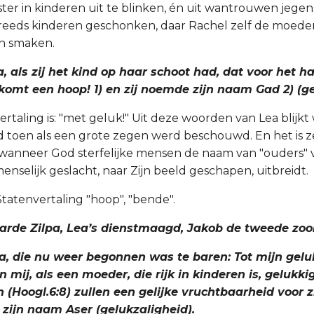
ter in kinderen uit te blinken, én uit wantrouwen jegens
 reeds kinderen geschonken, daar Rachel zelf de moed
n smaken.
ea, als zij het kind op haar schoot had, dat voor het 
komt een hoop! 1) en zij noemde zijn naam Gad 2) (ge
ertaling is: "met geluk!" Uit deze woorden van Lea blijkt
 toen als een grote zegen werd beschouwd. En het is 
wanneer God sterfelijke mensen de naam van "ouders" 
nselijk geslacht, naar Zijn beeld geschapen, uitbreidt.
Statenvertaling "hoop", "bende".
aarde Zilpa, Lea’s dienstmaagd, Jakob de tweede zoo
Lea, die nu weer begonnen was te baren: Tot mijn gel
n mij, als een moeder, die rijk in kinderen is, gelukki
 (Hoogl.6:8) zullen een gelijke vruchtbaarheid voor z
 zijn naam Aser (gelukzaligheid).