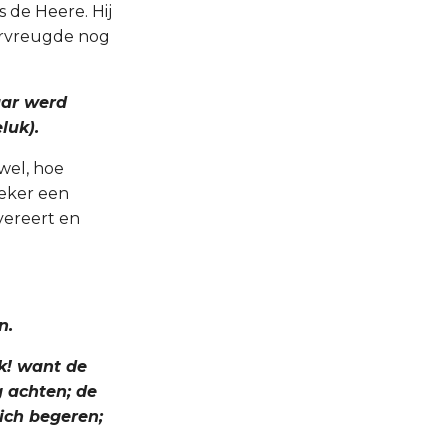
 de Heere. Hij
ervreugde nog
haar werd
luk).
 wel, hoe
zeker een
vereert en
n.
uk! want de
g achten; de
ich begeren;