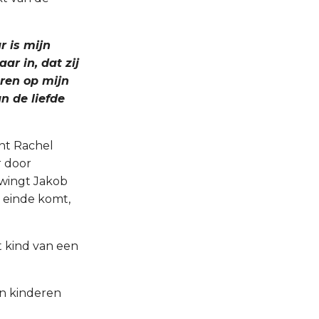
r is mijn
ar in, dat zij
eren op mijn
n de liefde
ant Rachel
r door
dwingt Jakob
n einde komt,
t kind van een
n kinderen