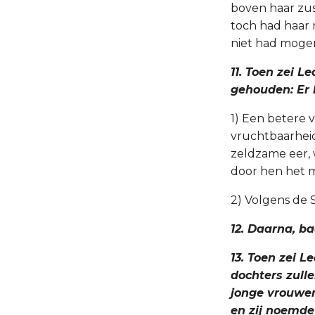
boven haar zus
toch had haar
niet had moge
11. Toen zei L
gehouden: Er 
1) Een betere v
vruchtbaarheid
zeldzame eer, 
door hen het me
2) Volgens de 
12. Daarna, b
13. Toen zei 
dochters zulle
jonge vrouwen
en zij noemde