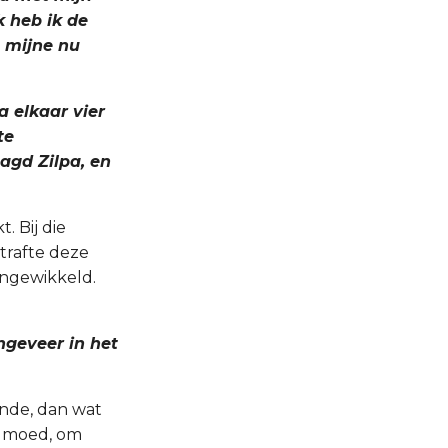
k heb ik de
e mijne nu
a elkaar vier
te
agd Zilpa, en
. Bij die
trafte deze
ingewikkeld.
ngeveer in het
onde, dan wat
ogmoed, om