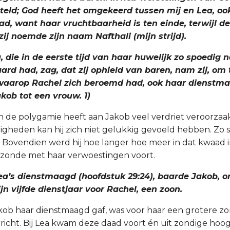
teld; God heeft het omgekeerd tussen mij en Lea, oo
d, want haar vruchtbaarheid is ten einde, terwijl d
ij noemde zijn naam Nafthali (mijn strijd).
, die in de eerste tijd van haar huwelijk zo spoedig n
rd had, zag, dat zij ophield van baren, nam zij, om 
waarop Rachel zich beroemd had, ook haar dienstma
kob tot een vrouw. 1)
n de polygamie heeft aan Jakob veel verdriet veroorzaakt
nigheden kan hij zich niet gelukkig gevoeld hebben. Zo s
. Bovendien werd hij hoe langer hoe meer in dat kwaad 
 zonde met haar verwoestingen voort.
 Lea’s dienstmaagd (hoofdstuk 29:24), baarde Jakob, o
n vijfde dienstjaar voor Rachel, een zoon.
kob haar dienstmaagd gaf, was voor haar een grotere z
richt. Bij Lea kwam deze daad voort én uit zondige ho