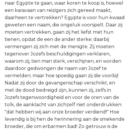
naar Egypte te gaan, waar koren te koop is, hoewel
Titus
een karavaan van reizigers zich gereed maakt,
daarheen te vertrekken? Egypte is voor hun kwaad
Filémon
geweten een naam, die ongeluk voorspelt. Daar zij
moeten vertrekken, gaan zij het liefst met hun
Hebreeën
tienen, opdat de een de ander sterke; daarbij
vermengen zij zich met de menigte. Zij moeten
Jakobus
tegenover Jozefs beschuldigingen verklaren,
waarom zij, tien man sterk, verschijnen, en worden
1 Petrus
daardoor gedwongen de naam van Jozef te
vermelden; maar hoe spoedig gaan zij die voorbij!
2 Petrus
Nadat zij door de gevangenschap verschrikt, en
met de dood bedreigd zijn, kunnen zij, zelfs in
1 Johannes
Jozefs tegenwoordigheid en voor de oren van de
tolk, de aanklacht van zichzelf niet onderdrukken:
2 Johannes
"dat hebben wij aan onze broeder verdiend!" Hoe
levendig is bij hen de herinnering aan de smekende
3 Johannes
broeder, die om erbarmen bad! Zo getrouw is de