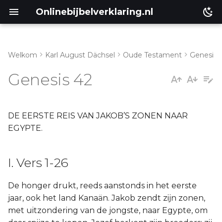
Onlinebijbelverklaring.nl
Welkom
Karl August Dächsel
Oude Testament
Genesis
I. Vers 1-26
Matthéüs
Genesis 42
II. Vers 27-38
Markus
Lukas
DE EERSTE REIS VAN JAKOB’S ZONEN NAAR
EGYPTE.
Johannes
I. Vers 1-26
Handelingen
De honger drukt, reeds aanstonds in het eerste
Romeinen
jaar, ook het land Kanaän. Jakob zendt zijn zonen,
met uitzondering van de jongste, naar Egypte, om
1 Korinthe