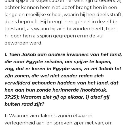
daar spijze te kopen. Jozef herkent zijn broeders; zij
echter kennen hem niet. Jozef brengt hen in een
2 Korinthe
lange en moeilijke school, waarin hij hen deels straft,
deels beproeft. Hij brengt hen geheel in dezelfde
Galaten
toestand, als waarin hij zich bevonden heeft, toen
hij door hen als spion gegrepen en in de kuil
Éfeze
geworpen werd.
Filippenzen
1. Toen Jakob aan andere inwoners van het land,
die naar Egypte reisden, om spijze te kopen,
Kolossenzen
zag, dat er koren in Egypte was, zo zei Jakob tot
zijn zonen, die wel niet zonder reden zich
1 Thessalonicenzen
verwijderd gehouden hadden van het land, dat
hen aan hun zonde herinnerde (hoofdstuk.
2 Thessalonicenzen
37:25): Waarom ziet gij op elkaar, 1) alsof gij
buiten raad zijt?
1 Timótheüs
1) Waarom zien Jakob’s zonen elkaar in
2 Timótheüs
verlegenheid aan, en spreken zij er niet van, om