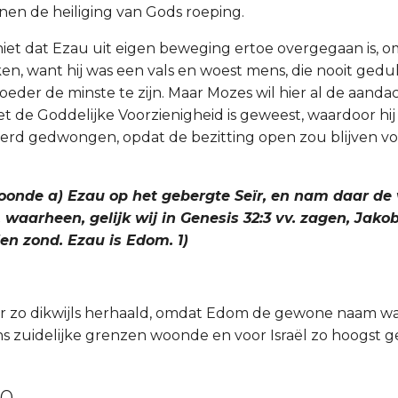
jnen de heiliging van Gods roeping.
et dat Ezau uit eigen beweging ertoe overgegaan is, om
ken, want hij was een vals en woest mens, die nooit ged
oeder de minste te zijn. Maar Mozes wil hier al de aandac
t de Goddelijke Voorzienigheid is geweest, waardoor hij 
erd gedwongen, opdat de bezitting open zou blijven vo
oonde a) Ezau op het gebergte Seïr, en nam daar de
 waarheen, gelijk wij in Genesis 32:3 vv. zagen, Jakob 
en zond. Ezau is Edom. 1)
ier zo dikwijls herhaald, omdat Edom de gewone naam wa
s zuidelijke grenzen woonde en voor Israël zo hoogst g
30