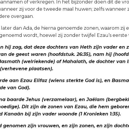
nnamen of verkregen. In het bijzonder doen dit de vro
wanneer zij voor de tweede maal huwen; zelfs wanneer zi
ndere overgaan.
g, later dan Ada, de hierna genoemde zonen, waarom zij e
genoemd wordt, hoewel zij zonder twijfel Ezau’s eerste
oen hij zag, dat deze dochters van Heth zijn vader en 
an de geest waren (hoofdstuk. 26:35), nam hij (hoofds
asmath (welriekende) of Mahalath, de dochter van I
(verhevene plaatsen).
rde aan Ezau Elifaz (wiens sterkte God is), en Basm
de van God).
ma baarde Jehus (verzamelaar), en Jaëlam (bergbek
edige). Dit zijn de zonen van Ezau, die hem geboren 
d Kanaän bij zijn vader woonde (1 Kronieken 1:35).
d genomen zijn vrouwen, en zijn zonen, en zijn docht