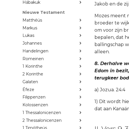
Hábakuk
Jakob en de zi
Nieuwe Testament
Mozes meent ni
Matthéüs
broeder te wij
Markus
om voor zijn br
Lukas
bepalen, dat he
Johannes
ballingschap w
Handelingen
alleen.
Romeinen
8. Derhalve w
1 Korinthe
Edom in bezit,
2 Korinthe
terugkeer bod
Galaten
Éfeze
a) Jozua. 24:4
Filippenzen
1) Dit wordt h
Kolossenzen
dat aan Kanaän
1 Thessalonicenzen
2 Thessalonicenzen
II. Vers 9-
1 Timótheüs