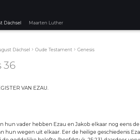
st Dächsel
Maarten Luther
ugust Dächsel
Oude Testament
Genesis
 36
GISTER VAN EZAU.
van hun vader hebben Ezau en Jakob elkaar nog eens de
n hun wegen uit elkaar. Eer de heilige geschiedenis Eza
wij de goddelijke belofte (hoofdstuk. 25:23) daardoor vervu