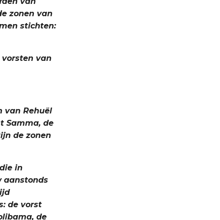
ofden van
de zonen van
mmen stichten:
e vorsten van
n van Rehuël
rst Samma, de
zijn de zonen
die in
w aanstonds
ijd
: de vorst
holibama, de