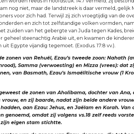
ten worden reeds in hoofdstuk. 14:7 vermeld; zij beston
ham nog niet, maar de landstreek is daar vermeld, gelijk
oners voor zich had. Terwijl zij zich vroegtijdig van de ov
nderden en zich tot zelfstandige volken vormden, nam
het zuiden van het gebergte van Juda tegen Kades, brei
r geheel steenachtig Arabië uit, en kwamen de kinderen
uit Egypte vijandig tegemoet. (Exodus. 17:8 vv.).
jn de zonen van Rehuël, Ezau’s tweede zoon: Nahath (
rood), Samma (verwoesting) en Mizza (vrees): dat z
onen, van Basmath, Ezau’s Ismaëlitische vrouw (1 Kr
jn geweest de zonen van Aholibama, dochter van Ana,
s vrouw, en zij baarde, nadat zijn beide andere vrou
hadden, aan Ezau: Jehus, en Jaëlam en Korah. Van
n genoemd, omdat zij volgens vs.18 zelf reeds vorst
zijn eigen stam stichtte.