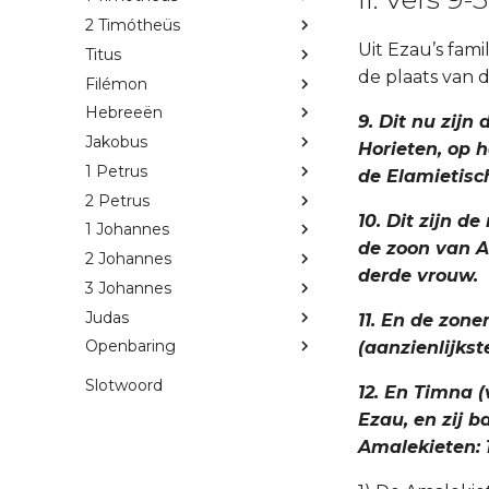
2 Timótheüs
Uit Ezau’s fami
Titus
de plaats van 
Filémon
Hebreeën
9. Dit nu zij
Jakobus
Horieten, op 
1 Petrus
de Elamietisc
2 Petrus
10. Dit zijn d
1 Johannes
de zoon van A
2 Johannes
derde vrouw.
3 Johannes
Judas
11. En de zon
Openbaring
(aanzienlijkst
Slotwoord
12. En Timna (
Ezau, en zij 
Amalekieten: 1