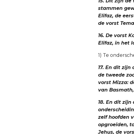
15. Dit zijn d
stammen gewor
Elifaz, de ee
de vorst Tema
16. De vorst K
Elifaz, in het
1) Te ondersch
17. En dit zi
de tweede zoo
vorst Mizza: d
van Basmath,
18. En dit zij
onderscheidi
zelf hoofden v
opgroeiden, t
Jehus, de vor