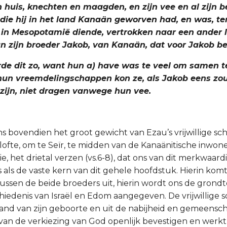
 huis, knechten en maagden, en zijn vee en al zijn b
, die hij in het land Kanaän geworven had, en was, te
 in Mesopotamië diende, vertrokken naar een ander 
n zijn broeder Jakob, van Kanaän, dat voor Jakob b
rde dit zo, want hun a) have was te veel om samen 
hun vreemdelingschappen kon ze, als Jakob eens zo
zijn, niet dragen vanwege hun vee.
ns bovendien het groot gewicht van Ezau’s vrijwillige sch
lofte, om te Seïr, te midden van de Kanaänitische inwon
, het drietal verzen (vs.6-8), dat ons van dit merkwaardi
is als de vaste kern van dit gehele hoofdstuk. Hierin komt
tussen de beide broeders uit, hierin wordt ons de grond
iedenis van Israël en Edom aangegeven. De vrijwillige s
land van zijn geboorte en uit de nabijheid en gemeensc
an de verkiezing van God openlijk bevestigen en werkt