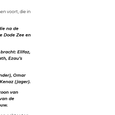
en voort, die in
die na de
de Dode Zee en
bracht: Elifaz,
th, Ezau’s
ander), Omar
 Kenaz (jager).
 zoon van
 van de
ouw.