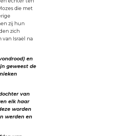
den echter ten
 Mozes die met
erige
en zij hun
den zich
 van Israël na
avondrood) en
ijn geweest de
onieken
 dochter van
wen elk haar
 deze worden
en werden en