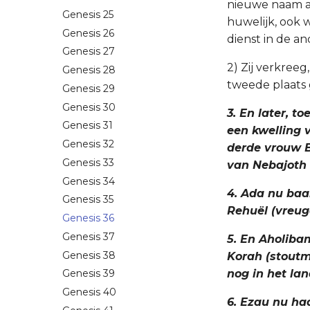
nieuwe naam aa
Genesis 25
huwelijk, ook 
Genesis 26
dienst in de a
Genesis 27
2) Zij verkree
Genesis 28
tweede plaats 
Genesis 29
Genesis 30
3. En later, t
Genesis 31
een kwelling v
Genesis 32
derde vrouw B
Genesis 33
van Nebajoth 
Genesis 34
4. Ada nu baa
Genesis 35
Rehuël (vreug
Genesis 36
Genesis 37
5. En Aholiba
Genesis 38
Korah (stoutmo
nog in het lan
Genesis 39
Genesis 40
6. Ezau nu ha