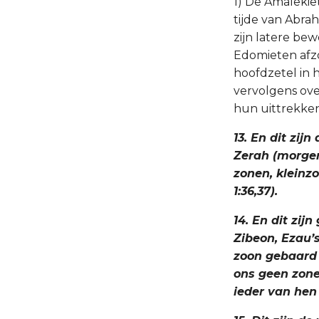
1) De Amalekie
tijde van Abra
zijn latere bew
Edomieten afzo
hoofdzetel in 
vervolgens ove
hun uittrekken 
13. En dit zi
Zerah (morgen
zonen, kleinz
1:36,37).
14. En dit zi
Zibeon, Ezau’
zoon gebaard 
ons geen zone
ieder van hen 