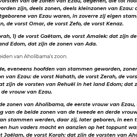
e vorsten van de zonen van Ezau, degenen, die tot ho
den zijn, deels zonen, deels kleinzonen van Ezau: 
rstgeborene van Ezau waren, in zoverre zij eigen sta
n, de vorst Omar, de vorst Zefo, de vorst Kenaz.
orah, 1) de vorst Gaëtam, de vorst Amalek: dat zijn d
 land Edom, dat zijn de zonen van Ada.
eiden van Aholibama’s zoon.
jn de, eveneens hoofden van stammen geworden, zone
n van Ezau: de vorst Nahath, de vorst Zerah, de vo
at zijn de vorsten van Rehuël in het land Edom; dat 
 de vrouw van Ezau.
n de zonen van Aholibama, de eerste vrouw van Ezau, 
ng van de beide zonen van de tweede en derde vrou
an stammen werden, daar zij, later geboren, in een t
oen hun vaders macht en aanzien op het toppunt was
st Jaëlam, de vorst Korah: dat zijn de vorsten van A