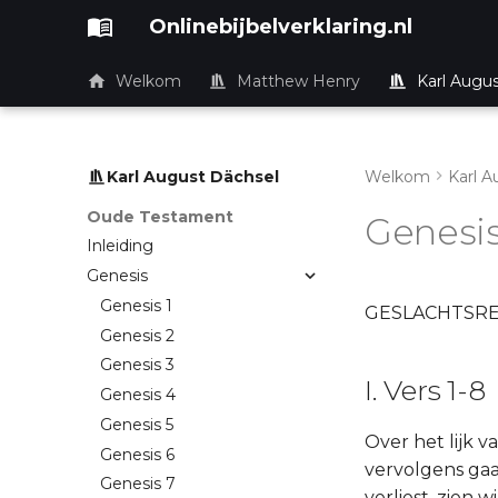
Onlinebijbelverklaring.nl
Welkom
Matthew Henry
Karl Augu
Karl August Dächsel
Welkom
Karl A
Oude Testament
Genesis
Inleiding
Genesis
Genesis 1
GESLACHTSRE
Genesis 2
Genesis 3
I. Vers 1-8
Genesis 4
Genesis 5
Over het lijk 
Genesis 6
vervolgens gaa
Genesis 7
verliest, zien 