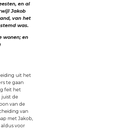
eesten, en al
rwijl Jakob
land, van het
estemd was.
te wonen; en
u
eiding uit het
ers te gaan
g feit het
 juist de
toon van de
cheiding van
hap met Jakob,
 aldus voor