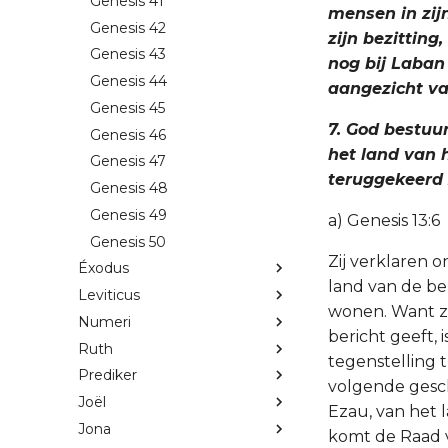
Genesis 41
mensen in zijn
Genesis 42
zijn bezitting
Genesis 43
nog bij Laban
Genesis 44
aangezicht va
Genesis 45
7. God bestuu
Genesis 46
het land van 
Genesis 47
teruggekeerd 
Genesis 48
Genesis 49
a) Genesis 13:6
Genesis 50
Zij verklaren o
Éxodus
land van de be
Leviticus
wonen. Want zie
Numeri
bericht geeft, 
Ruth
tegenstelling 
Prediker
volgende gesch
Joël
Ezau, van het 
Jona
komt de Raad v