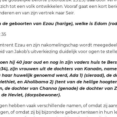
ich tot een volk ontwikkelen. Vooraf gaat een kort beric
deren en van zijn vertrek naar Seïr.
ijn de geboorten van Ezau (harige), welke is Edom (rod
1:35
omtrent Ezau en zijn nakomelingschap wordt meegedeel
d van Jakob’s uitverkiezing duidelijk voor ogen te stell
oen hij 40 jaar oud en nog in zijn vaders huis te Be
6:34), zijn vrouwen uit de dochters van Kanaän, name
 na haar huwelijk genoemd werd, Ada 1) (sieraad), de 
 Hethiet, en Aholibama 2) (tent van de heilige hoogten
n, de dochter van Channa (genade) de dochter van 
, de Heviet, (dorpsbewoner).
ngen hebben vaak verschillende namen, of omdat zij aa
gen, of omdat zij bij bijzondere gebeurtenissen in hun 