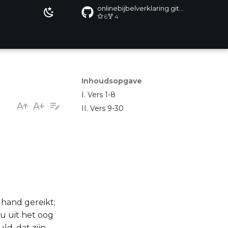
onlinebijbelverklaring.github.io
6
4
Inhoudsopgave
I. Vers 1-8
II. Vers 9-30
 hand gereikt;
u uit het oog
ld, dat zijn