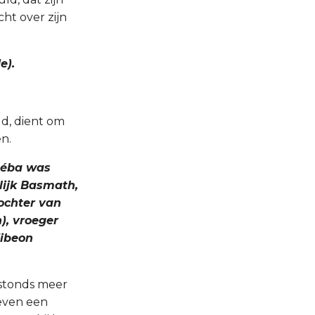
ht over zijn
e).
d, dient om
en.
rséba was
lijk Basmath,
dochter van
), vroeger
Zibeon
nstonds meer
leven een