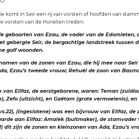
lie komt in Seïr een rij van vorsten of hoofden van stamm
de vorsten van de Horieten treden.
n de geboorten van Ezau, de vader van de Edomieten, 
het gebergte Seïr, de bergachtige landstreek tussen 
he golf woonden.
e namen van de zonen van Ezau, die hij mee naar Seïr 
da, Ezau’s tweede vrouw; Rehuël de zoon van Basma
en van Elifaz, de eerstgeborene, waren: Teman (zuidl
e), Zefo (uitzicht), en Gaëtam (grote vermoeienis), en
vs.22), (ingeslotene) was een bijvrouw van Elifaz, de
baarde aan Elifaz: Amalek (buitmaker), de stamvader
) dit zijn de zonen en kleinzonen van Ada, Ezau’s vr