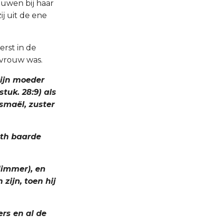
uwen bij haar
j uit de ene
erst in de
 vrouw was.
zijn moeder
tuk. 28:9) als
smaël, zuster
ath baarde
limmer), en
zijn, toen hij
ers en al de