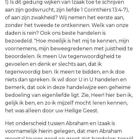
1) Is dit gedurig wijken van Izaak toe te schrijven
aan zijn godsvrucht, zijn liefde 1 Corinthiërs 13:4-7),
of aan zijn zwakheid? Wij nemen het eerste aan,
zonder het tweede te ontkennen. Welk van onze
daden is rein? Ook ons beste handelen is
bezoedeld. "Hoe moeilijk is het mij te kennen, mijn
voornemens, mijn beweegredenen met juistheid te
beoordelen. Ik meen Uw tegenwoordigheid te
gevoelen en denk er slechts aan, dat ik
tegenwoordig ben. Ik meen te bidden, en ik doe
niets dan spreken. Ik wil door U in U handelen en
bemerk, dat ook in deze handelwijze een geheime
bedoeling van eigenliefde ligt. Zie, Heer! hier ben ik,
gelijk ik ben, en zo ik mijzelf mocht leren kennen,
het was alleen door uw Heilige Geest.
Het onderscheid tussen Abraham en Izaak is
voornamelijk hierin gelegen, dat men Abraham
meestal tevens goed en groot ziet handelen, terwijl