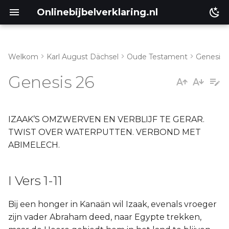
Onlinebijbelverklaring.nl
Welkom
Karl August Dächsel
Oude Testament
Genesis
I Vers 1-11
Matthéüs
Genesis 26
II. Vers 12-22
Markus
III. Vs.23-33
Lukas
IZAAK’S OMZWERVEN EN VERBLIJF TE GERAR.
TWIST OVER WATERPUTTEN. VERBOND MET
IV. Vers 34 en 35
Johannes
ABIMELECH.
Handelingen
I Vers 1-11
Romeinen
Bij een honger in Kanaän wil Izaak, evenals vroeger
zijn vader Abraham deed, naar Egypte trekken,
1 Korinthe