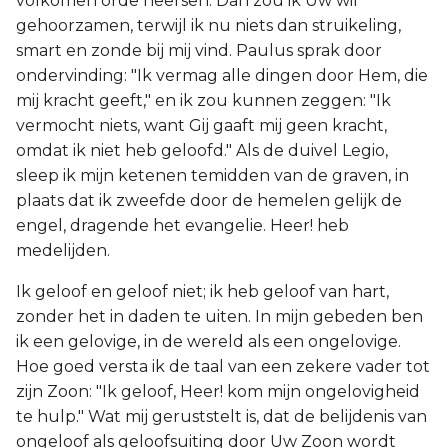
volkomen orde heersen. Dan zou ik Uw wil
gehoorzamen, terwijl ik nu niets dan struikeling,
smart en zonde bij mij vind. Paulus sprak door
ondervinding: "Ik vermag alle dingen door Hem, die
mij kracht geeft," en ik zou kunnen zeggen: "Ik
vermocht niets, want Gij gaaft mij geen kracht,
omdat ik niet heb geloofd." Als de duivel Legio,
sleep ik mijn ketenen temidden van de graven, in
plaats dat ik zweefde door de hemelen gelijk de
engel, dragende het evangelie. Heer! heb
medelijden.
Ik geloof en geloof niet; ik heb geloof van hart,
zonder het in daden te uiten. In mijn gebeden ben
ik een gelovige, in de wereld als een ongelovige.
Hoe goed versta ik de taal van een zekere vader tot
zijn Zoon: "Ik geloof, Heer! kom mijn ongelovigheid
te hulp." Wat mij geruststelt is, dat de belijdenis van
ongeloof als geloofsuiting door Uw Zoon wordt