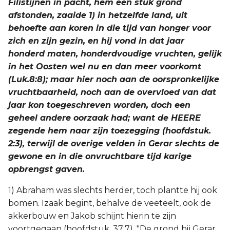
Filistijnen in pacht, hem een stuk grond
afstonden, zaaide 1) in hetzelfde land, uit
behoefte aan koren in die tijd van honger voor
zich en zijn gezin, en hij vond in dat jaar
honderd maten, honderdvoudige vruchten, gelijk
in het Oosten wel nu en dan meer voorkomt
(Luk.8:8); maar hier noch aan de oorspronkelijke
vruchtbaarheid, noch aan de overvloed van dat
jaar kon toegeschreven worden, doch een
geheel andere oorzaak had; want de HEERE
zegende hem naar zijn toezegging (hoofdstuk.
2:3), terwijl de overige velden in Gerar slechts de
gewone en in die onvruchtbare tijd karige
opbrengst gaven.
1) Abraham was slechts herder, toch plantte hij ook
bomen. Izaak begint, behalve de veeteelt, ook de
akkerbouw en Jakob schijnt hierin te zijn
voortgegaan (hoofdstuk. 37:7). "De grond bij Gerar