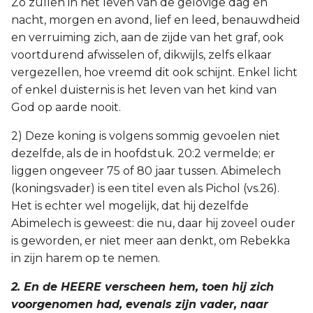
Zo zullen in het leven van de gelovige dag en
Judas
nacht, morgen en avond, lief en leed, benauwdheid
en verruiming zich, aan de zijde van het graf, ook
Openbaring
voortdurend afwisselen of, dikwijls, zelfs elkaar
vergezellen, hoe vreemd dit ook schijnt. Enkel licht
of enkel duisternis is het leven van het kind van
God op aarde nooit.
2) Deze koning is volgens sommig gevoelen niet
dezelfde, als de in hoofdstuk. 20:2 vermelde; er
liggen ongeveer 75 of 80 jaar tussen. Abimelech
(koningsvader) is een titel even als Pichol (vs.26).
Het is echter wel mogelijk, dat hij dezelfde
Abimelech is geweest: die nu, daar hij zoveel ouder
is geworden, er niet meer aan denkt, om Rebekka
in zijn harem op te nemen.
2. En de HEERE verscheen hem, toen hij zich
voorgenomen had, evenals zijn vader, naar