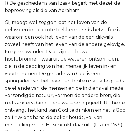
1) De geschiedenis van Izaak begint met dezelfde
Titus
beproeving als die van Abraham.
Filémon
Gij moogt wel zeggen, dat het leven van de
gelovigen in de grote trekken steeds hetzelfde is;
Hebreeën
waarom dan ook het leven van de een dikwijls
zoveel heeft van het leven van de andere gelovige.
Jakobus
En geen wonder. Daar zijn toch twee
hoofdbronnen, waaruit de wateren ontspringen,
1 Petrus
die in de bedding van het menselijk leven in- en
voortstromen. De genade van God is een
2 Petrus
springader van het leven en fontein van alle goeds;
de ellende van de mensen en de in diens val mede
1 Johannes
verzondigde natuur, vormen de andere bron, die
niets anders dan bittere wateren opgeeft. Uit beide
2 Johannes
ontvangt het kind van God te drinken en het is God
zelf, "Wiens hand de beker houdt, vol van
3 Johannes
mengelingen, en Hij schenkt daaruit." (Psalm. 75:9).