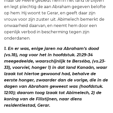
maar de Heere gebiedt hem in het land te blijven
en legt plechtig de aan Abraham gegeven belofte
2 Korinthe
op hem. Hij woont te Gerar, en geeft daar zijn
vrouw voor zijn zuster uit. Abimelech bemerkt de
Galaten
onwaarheid daarvan, en neemt hem door een
openlijk verbod in bescherming tegen zijn
Éfeze
onderdanen.
Filippenzen
1. En er was, enige jaren na Abraham’s dood
(vs.18), nog voor het in hoofdstuk. 21:29-34
Kolossenzen
meegedeelde, waarschijnlijk te Berséba, (vs.23-
33), voorviel, honger 1) in dat land Kanaän, waar
1 Thessalonicenzen
Izaak tot hiertoe gewoond had, behalve de
eerste honger, zwaarder dan de vorige, die in de
2 Thessalonicenzen
dagen van Abraham geweest was (hoofdstuk.
12:10); daarom toog Izaak tot Abimelech, 2) de
1 Timótheüs
koning van de Filistijnen, naar diens
residentiestad, Gerar.
2 Timótheüs