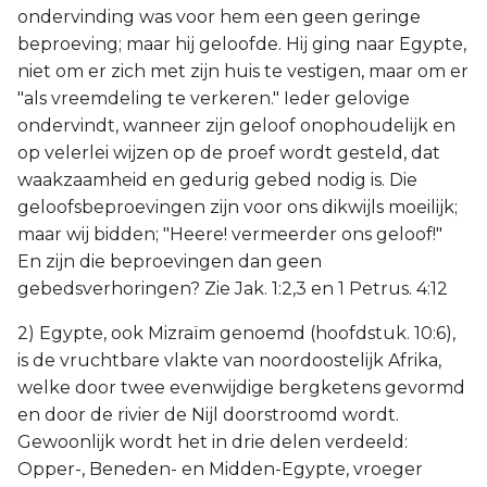
ondervinding was voor hem een geen geringe
beproeving; maar hij geloofde. Hij ging naar Egypte,
niet om er zich met zijn huis te vestigen, maar om er
"als vreemdeling te verkeren." Ieder gelovige
ondervindt, wanneer zijn geloof onophoudelijk en
op velerlei wijzen op de proef wordt gesteld, dat
waakzaamheid en gedurig gebed nodig is. Die
geloofsbeproevingen zijn voor ons dikwijls moeilijk;
maar wij bidden; "Heere! vermeerder ons geloof!"
En zijn die beproevingen dan geen
gebedsverhoringen? Zie Jak. 1:2,3 en 1 Petrus. 4:12
2) Egypte, ook Mizraïm genoemd (hoofdstuk. 10:6),
is de vruchtbare vlakte van noordoostelijk Afrika,
welke door twee evenwijdige bergketens gevormd
en door de rivier de Nijl doorstroomd wordt.
Gewoonlijk wordt het in drie delen verdeeld:
Opper-, Beneden- en Midden-Egypte, vroeger