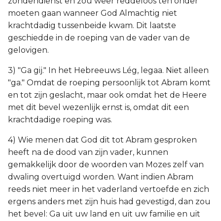
zondendienst en zou weer reddeloos ten onder
Judas
moeten gaan wanneer God Almachtig niet
krachtdadig tussenbeide kwam. Dit laatste
Openbaring
geschiedde in de roeping van de vader van de
gelovigen.
3) "Ga gij." In het Hebreeuws Lég, legaa. Niet alleen
"ga." Omdat de roeping persoonlijk tot Abram komt
en tot zijn geslacht, maar ook omdat het de Heere
met dit bevel wezenlijk ernst is, omdat dit een
krachtdadige roeping was.
4) Wie menen dat God dit tot Abram gesproken
heeft na de dood van zijn vader, kunnen
gemakkelijk door de woorden van Mozes zelf van
dwaling overtuigd worden. Want indien Abram
reeds niet meer in het vaderland vertoefde en zich
ergens anders met zijn huis had gevestigd, dan zou
het bevel: Ga uit uw land en uit uw familie en uit