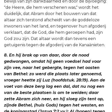
bewijs van zijn dankbaarheid en door de bijvoeging:
"de Heere, die hem verschenen was," wordt het
duidelijk, dat Abram door het bouwen van dat
altaar zich terstond afscheidt van de goddeloze
inwoners van het land, en tegenover hun afgoderij
verklaart, dat de God, die hem geroepen had, zijn
God zou zijn. Dat altaar wordt dan tevens een
getuigenis tegen de afgoderij van de Kanaänieten.
8. En hij brak op van daar, door de nood
gedwongen, omdat hij geen voedsel had voor
zijn vee, naar het gebergte, tegen het oosten
van Bethel: zo werd die plaats later genoemd,
vroeger heette zij Luz (hoofdstuk. 28:19). Aan de
voet van deze berg lag een dal, dat nu nog een
van de beste plaatsen is om te weiden; daar
zette Abram zich neer, en hij sloeg zijn tent op,
zijnde Bethel, (huis Gods) tegen het westen, en
de koningsstad (Jozua 7:2 vv.); Al (hopen) tegen