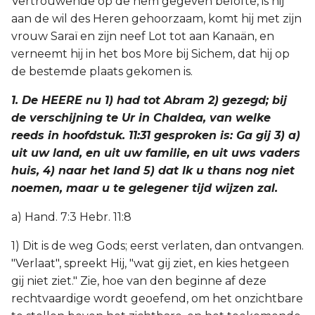
Vertrouwende op de hem gegeven belofte, is hij
aan de wil des Heren gehoorzaam, komt hij met zijn
2 Korinthe
vrouw Saraï en zijn neef Lot tot aan Kanaän, en
verneemt hij in het bos More bij Sichem, dat hij op
Galaten
de bestemde plaats gekomen is.
Éfeze
1. De HEERE nu 1) had tot Abram 2) gezegd; bij
de verschijning te Ur in Chaldea, van welke
Filippenzen
reeds in hoofdstuk. 11:31 gesproken is: Ga gij 3) a)
uit uw land, en uit uw familie, en uit uws vaders
Kolossenzen
huis, 4) naar het land 5) dat Ik u thans nog niet
noemen, maar u te gelegener tijd wijzen zal.
1 Thessalonicenzen
a) Hand. 7:3 Hebr. 11:8
2 Thessalonicenzen
1) Dit is de weg Gods; eerst verlaten, dan ontvangen.
1 Timótheüs
"Verlaat", spreekt Hij, "wat gij ziet, en kies hetgeen
gij niet ziet." Zie, hoe van den beginne af deze
2 Timótheüs
rechtvaardige wordt geoefend, om het onzichtbare