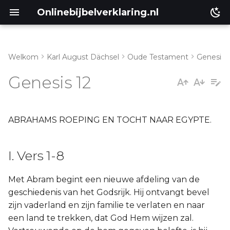
Onlinebijbelverklaring.nl
Welkom
Karl August Dächsel
Oude Testament
Genesis
I. Vers 1-8
Matthéüs
Genesis 12
II. Vers 9-20
Markus
Lukas
ABRAHAMS ROEPING EN TOCHT NAAR EGYPTE.
Johannes
I. Vers 1-8
Handelingen
Met Abram begint een nieuwe afdeling van de
geschiedenis van het Godsrijk. Hij ontvangt bevel
Romeinen
zijn vaderland en zijn familie te verlaten en naar
een land te trekken, dat God Hem wijzen zal.
1 Korinthe