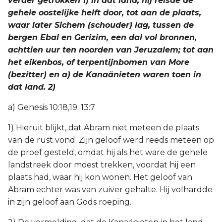
verder getrokken 1) in dat land; hij reisde de
gehele oostelijke helft door, tot aan de plaats,
waar later Sichem (schouder) lag, tussen de
bergen Ebal en Gerizim, een dal vol bronnen,
achttien uur ten noorden van Jeruzalem; tot aan
het eikenbos, of terpentijnbomen van More
(bezitter) en a) de Kanaänieten waren toen in
dat land. 2)
a) Genesis 10:18,19; 13:7
1) Hieruit blijkt, dat Abram niet meteen de plaats
van de rust vond. Zijn geloof werd reeds meteen op
de proef gesteld, omdat hij als het ware de gehele
landstreek door moest trekken, voordat hij een
plaats had, waar hij kon wonen. Het geloof van
Abram echter was van zuiver gehalte. Hij volhardde
in zijn geloof aan Gods roeping.