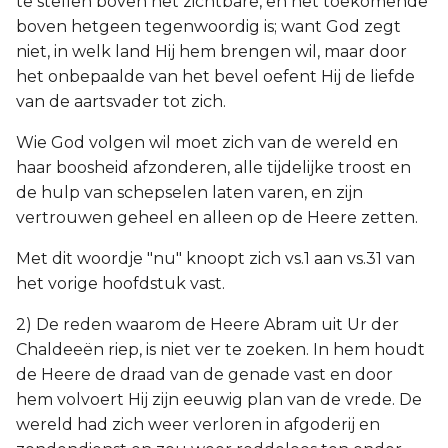
te stellen boven het zichtbare, en het toekomende
Titus
boven hetgeen tegenwoordig is; want God zegt
niet, in welk land Hij hem brengen wil, maar door
Filémon
het onbepaalde van het bevel oefent Hij de liefde
van de aartsvader tot zich.
Hebreeën
Wie God volgen wil moet zich van de wereld en
haar boosheid afzonderen, alle tijdelijke troost en
Jakobus
de hulp van schepselen laten varen, en zijn
vertrouwen geheel en alleen op de Heere zetten.
1 Petrus
Met dit woordje "nu" knoopt zich vs.1 aan vs.31 van
2 Petrus
het vorige hoofdstuk vast.
1 Johannes
2) De reden waarom de Heere Abram uit Ur der
Chaldeeën riep, is niet ver te zoeken. In hem houdt
2 Johannes
de Heere de draad van de genade vast en door
hem volvoert Hij zijn eeuwig plan van de vrede. De
3 Johannes
wereld had zich weer verloren in afgoderij en