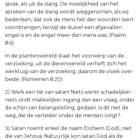
sprak, als uit de slang. De moeilijkheid van het
Judas
spreken van de slang wordt weggenomen, als wij
bedenken, dat ook de mens het dier woorden leert
Openbaring
voortbrengen, terwijl de duivel een afgevallen
engel is en de engel meer dan mens was. (Psalm.
8:6)
In de plantenwereld staat het voorwerp van de
verzoeking; uit de dierenwereld verheft zich het
werktuig van de verzoeking; daarom de vloek over
beide. (Romeinen 8:20)
2) Welk een list van satan! Niets werkt schadelijker;
niets vindt makkelijker ingang dan een vraag, onder
de schijn van belangstelling, gedaan. Is dit niet de
weg, die de verleider onder de mensen volgt?.
3) Satan noemt enkel de naam Elohiem (God), niet
die van Jehova. Natuurlijk kon satan God als de