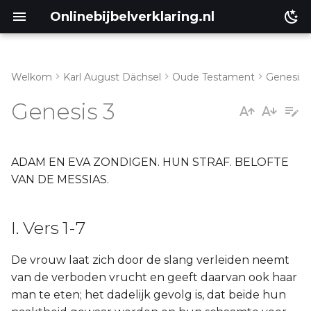
Onlinebijbelverklaring.nl
Welkom
Karl August Dächsel
Oude Testament
Genesis
I. Vers 1-7
Matthéüs
Genesis 3
II. Vers 8-19
Markus
III. Vers 20-24
Lukas
ADAM EN EVA ZONDIGEN. HUN STRAF. BELOFTE
VAN DE MESSIAS.
Johannes
I. Vers 1-7
Handelingen
De vrouw laat zich door de slang verleiden neemt
Romeinen
van de verboden vrucht en geeft daarvan ook haar
man te eten; het dadelijk gevolg is, dat beide hun
1 Korinthe