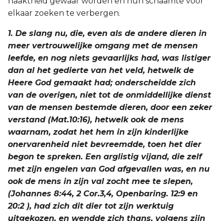
naaktheid gewaar worden en hun schaamte voor
elkaar zoeken te verbergen.
2 Korinthe
1. De slang nu, die, even als de andere dieren in
Galaten
meer vertrouwelijke omgang met de mensen
leefde, en nog niets gevaarlijks had, was listiger
Éfeze
dan al het gedierte van het veld, hetwelk de
Heere God gemaakt had; onderscheidde zich
Filippenzen
van de overigen, niet tot de onmiddellijke dienst
van de mensen bestemde dieren, door een zeker
Kolossenzen
verstand (Mat.10:16), hetwelk ook de mens
waarnam, zodat het hem in zijn kinderlijke
1 Thessalonicenzen
onervarenheid niet bevreemdde, toen het dier
begon te spreken. Een arglistig vijand, die zelf
2 Thessalonicenzen
met zijn engelen van God afgevallen was, en nu
ook de mens in zijn val zocht mee te slepen,
1 Timótheüs
(Johannes 8:44, 2 Cor.3,4, Openbaring. 12:9 en
20:2 ), had zich dit dier tot zijn werktuig
2 Timótheüs
uitgekozen, en wendde zich thans, volgens zijn