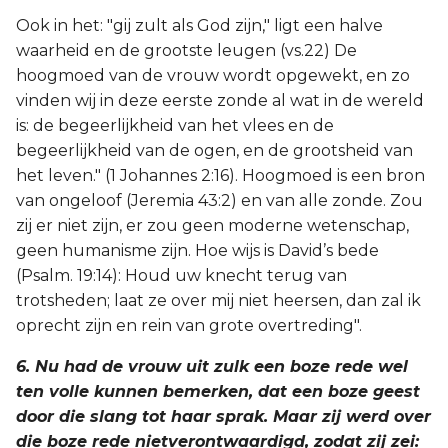
Ook in het: "gij zult als God zijn," ligt een halve
waarheid en de grootste leugen (vs.22) De
hoogmoed van de vrouw wordt opgewekt, en zo
vinden wij in deze eerste zonde al wat in de wereld
is: de begeerlijkheid van het vlees en de
begeerlijkheid van de ogen, en de grootsheid van
het leven." (1 Johannes 2:16). Hoogmoed is een bron
van ongeloof (Jeremia 43:2) en van alle zonde. Zou
zij er niet zijn, er zou geen moderne wetenschap,
geen humanisme zijn. Hoe wijs is David’s bede
(Psalm. 19:14): Houd uw knecht terug van
trotsheden; laat ze over mij niet heersen, dan zal ik
oprecht zijn en rein van grote overtreding".
6. Nu had de vrouw uit zulk een boze rede wel
ten volle kunnen bemerken, dat een boze geest
door die slang tot haar sprak. Maar zij werd over
die boze rede nietverontwaardigd, zodat zij zei: