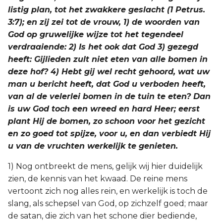
listig plan, tot het zwakkere geslacht (1 Petrus.
Titus
3:7); en zij zei tot de vrouw, 1) de woorden van
God op gruwelijke wijze tot het tegendeel
Filémon
verdraaiende: 2) Is het ook dat God 3) gezegd
heeft: Gijlieden zult niet eten van alle bomen in
Hebreeën
deze hof? 4) Hebt gij wel recht gehoord, wat uw
man u bericht heeft, dat God u verboden heeft,
Jakobus
van al de velerlei bomen in de tuin te eten? Dan
1 Petrus
is uw God toch een wreed en hard Heer; eerst
plant Hij de bomen, zo schoon voor het gezicht
2 Petrus
en zo goed tot spijze, voor u, en dan verbiedt Hij
u van de vruchten werkelijk te genieten.
1 Johannes
1) Nog ontbreekt de mens, gelijk wij hier duidelijk
zien, de kennis van het kwaad. De reine mens
2 Johannes
vertoont zich nog alles rein, en werkelijk is toch de
slang, als schepsel van God, op zichzelf goed; maar
3 Johannes
de satan, die zich van het schone dier bediende,