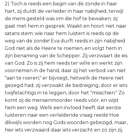
2) Toch is reeds een begin van de zonde in haar
hart, zij duldt de verleider in haar nabijheid, terwijl
de mens gesteld was om die hof te bewaken; zij
gaat met hem in gesprek. Waakt en hoort niet naar
satans stem; wie naar hem luistert is reeds op de
weg van de zonde! Eva durft reeds in zijn nabijheid
God niet als de Heere te roemen, en volgt hem in
zijn benaming van de Schepper. Zij verzwaart de eis
van God. Zo is zij hem reeds ter wille en werkt zijn
voornemen in de hand, daar zij het verbod van niet
"aan te roeren," er bijvoegt, hetwelk de Heere niet
gezegd had; zij verzwakt de bedreiging, door er iets
twijfelachtigs in te leggen, door het "misschien." Zo
komt zij de mensenmoorder reeds vóór, en wijst
hem een weg. Welk een invloed heeft dat eerste
luisteren naar een verleidende vraag reeds! Hoe
dikwijls worden nog Gods woorden gebezigd, maar,
hier iets verzwaard daar iets verzacht en zó zijn zij