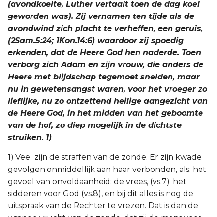
(avondkoelte, Luther vertaalt toen de dag koel
geworden was). Zij vernamen ten tijde als de
avondwind zich placht te verheffen, een geruis,
(2Sam.5:24; 1Kon.14:6) waardoor zij spoedig
erkenden, dat de Heere God hen naderde. Toen
verborg zich Adam en zijn vrouw, die anders de
Heere met blijdschap tegemoet snelden, maar
nu in gewetensangst waren, voor het vroeger zo
lieflijke, nu zo ontzettend heilige aangezicht van
de Heere God, in het midden van het geboomte
van de hof, zo diep mogelijk in de dichtste
struiken. 1)
1) Veel zijn de straffen van de zonde. Er zijn kwade
gevolgen onmiddellijk aan haar verbonden, als: het
gevoel van onvoldaanheid: de vrees, (vs.7): het
sidderen voor God (vs.8), en bij dit alles is nog de
uitspraak van de Rechter te vrezen. Dat is dan de