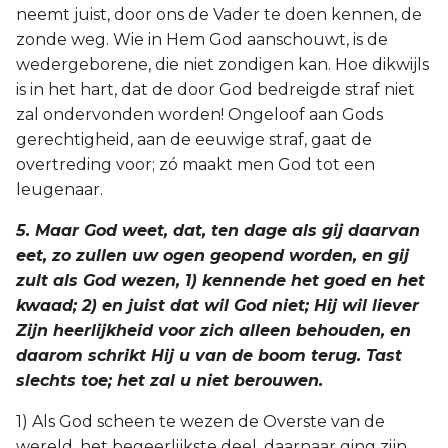
neemt juist, door ons de Vader te doen kennen, de
zonde weg. Wie in Hem God aanschouwt, is de
wedergeborene, die niet zondigen kan. Hoe dikwijls
is in het hart, dat de door God bedreigde straf niet
zal ondervonden worden! Ongeloof aan Gods
gerechtigheid, aan de eeuwige straf, gaat de
overtreding voor; zó maakt men God tot een
leugenaar.
5. Maar God weet, dat, ten dage als gij daarvan
eet, zo zullen uw ogen geopend worden, en gij
zult als God wezen, 1) kennende het goed en het
kwaad; 2) en juist dat wil God niet; Hij wil liever
Zijn heerlijkheid voor zich alleen behouden, en
daarom schrikt Hij u van de boom terug. Tast
slechts toe; het zal u niet berouwen.
1) Als God scheen te wezen de Overste van de
wereld, het begeerlijkste deel, daarnaar ging zijn