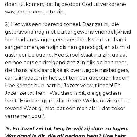
doen uitkomen, dat hij de door God uitverkorene
was, om de eerste te zijn.
2) Het was een roerend toneel. Daar zat hij, die
gisteravond nog met buitengewone vriendelijkheid
hen had ontvangen, een geschenk van hun hand
aangenomen, aan zijn dis hen genodigd, en als mild
gastheer bejegend. Hoe stroef staat nu zijn gelaat
en hoe nors en dreigend ziet zijn blik op hen neer,
die thans, als klaarblijkelijk overtuigde misdadigers,
aan zijn voeten in het stof terneer gebogen liggen!
Hoe krimpt hun hart bij Jozefs verwijt ineen! En
Jozef zei tot hen: "Wat daad is dit, die gij gedaan
hebt" Hoe kon gij mij dat doen? Welke onzinnigheid
tevens! Weet gij niet, dat een man als ik dat zeker
vernemen zou?.
15. En Jozef zei tot hen, terwijl zij daar zo lagen:
Wat daad is dit, die gij gedaan hebt? Hoe hebt