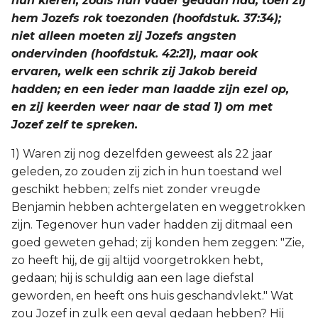
hun kleren, zoals hun vader gedaan had, toen zij
hem Jozefs rok toezonden (hoofdstuk. 37:34);
niet alleen moeten zij Jozefs angsten
ondervinden (hoofdstuk. 42:21), maar ook
ervaren, welk een schrik zij Jakob bereid
hadden; en een ieder man laadde zijn ezel op,
en zij keerden weer naar de stad 1) om met
Jozef zelf te spreken.
1) Waren zij nog dezelfden geweest als 22 jaar
geleden, zo zouden zij zich in hun toestand wel
geschikt hebben; zelfs niet zonder vreugde
Benjamin hebben achtergelaten en weggetrokken
zijn. Tegenover hun vader hadden zij ditmaal een
goed geweten gehad; zij konden hem zeggen: "Zie,
zo heeft hij, de gij altijd voorgetrokken hebt,
gedaan; hij is schuldig aan een lage diefstal
geworden, en heeft ons huis geschandvlekt." Wat
zou Jozef in zulk een geval gedaan hebben? Hij