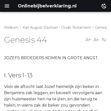
Onlinebijbelverklaring.nl
Welkom
Karl August Dächsel
Oude Testament
Genesis
I. Vers 1-13
Matthéüs
Genesis 44
II. Vers 14-34
Markus
Lukas
JOZEFS BROEDERS KOMEN IN GROTE ANGST.
Johannes
I. Vers 1-13
Handelingen
Vóór de aftocht laat Jozef heimelijk zijn beker in
Benjamins zak leggen, en beveelt vervolgens aan
Romeinen
zijn huismeester hen na te ijlen, en die terug te
halen, in wiens zak de beker zou gevonden
1 Korinthe