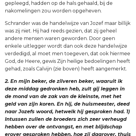
gepleegd, hadden op de hals gehaald, bij de
Titus
nakomelingen zou worden opgeheven.
Filémon
Schrander was de handelwijze van Jozef maar billijk
was zij niet. Hij had reeds gezien, dat zij geheel
Hebreeën
andere mensen waren geworden. Door geen
enkele uitlegger wordt dan ook deze handelwijze
Jakobus
verdedigd, al moet men toegeven, dat ook hiermee
God, de Heere, gewis Zijn heilige bedoelingen heeft
1 Petrus
gehad, zoals Calvijn (zie boven) heeft aangemerkt.
2. En mijn beker, de zilveren beker, waaruit ik
2 Petrus
deze middag gedronken heb, zult gij leggen in
1 Johannes
de mond van de zak van de kleinste, met het
geld van zijn koren. En hij, de huismeester, deed
2 Johannes
naar Jozefs woord, hetwelk hij gesproken had. 1)
Intussen zullen de broeders zich zeer verheugd
3 Johannes
hebben over de ontvangst, en met blijdschap
erover gesproken hebben, hoe zij daarover, thuis