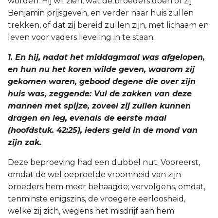
worden. Hij wil zien, wat de broeders doen of zij
Benjamin prijsgeven, en verder naar huis zullen
2 Korinthe
trekken, of dat zij bereid zullen zijn, met lichaam en
leven voor vaders lieveling in te staan.
Galaten
1. En hij, nadat het middagmaal was afgelopen,
Éfeze
en hun nu het koren wilde geven, waarom zij
gekomen waren, gebood degene die over zijn
Filippenzen
huis was, zeggende: Vul de zakken van deze
mannen met spijze, zoveel zij zullen kunnen
Kolossenzen
dragen en leg, evenals de eerste maal
(hoofdstuk. 42:25), ieders geld in de mond van
1 Thessalonicenzen
zijn zak.
2 Thessalonicenzen
Deze beproeving had een dubbel nut. Vooreerst,
omdat de wel beproefde vroomheid van zijn
1 Timótheüs
broeders hem meer behaagde; vervolgens, omdat,
tenminste enigszins, de vroegere eerloosheid,
2 Timótheüs
welke zij zich, wegens het misdrijf aan hem