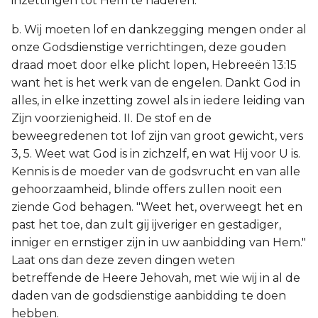
inzettingen tot Hem te naderen.
b. Wij moeten lof en dankzegging mengen onder al
onze Godsdienstige verrichtingen, deze gouden
draad moet door elke plicht lopen, Hebreeën 13:15
want het is het werk van de engelen. Dankt God in
alles, in elke inzetting zowel als in iedere leiding van
Zijn voorzienigheid. II. De stof en de
beweegredenen tot lof zijn van groot gewicht, vers
3, 5. Weet wat God is in zichzelf, en wat Hij voor U is.
Kennis is de moeder van de godsvrucht en van alle
gehoorzaamheid, blinde offers zullen nooit een
ziende God behagen. "Weet het, overweegt het en
past het toe, dan zult gij ijveriger en gestadiger,
inniger en ernstiger zijn in uw aanbidding van Hem."
Laat ons dan deze zeven dingen weten
betreffende de Heere Jehovah, met wie wij in al de
daden van de godsdienstige aanbidding te doen
hebben.