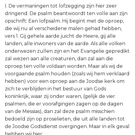
Judas
I. De vermaningen tot lofzegging zijn hier zeer
dringend. De psalm beantwoordt ten volle aan zijn
Openbaring
opschrift: Een lofpsalm. Hij begint met de oproep,
die wij nu al verscheidene malen gehad hebben,
vers 1. Gij gehele aarde juicht de Heere, gij alle
landen, alle inwoners van de aarde. Als alle volken
onderwezen zullen zijn en het Evangelie gepredikt
zal wezen aan alle creaturen, dan zal aan die
oproep ten volle voldaan worden. Maar als wij de
voorgaande psalm houden (zoals wij hem verklaard
hebben) voor een oproep aan de Joodse kerk om
zich te verblijden in het bestuur van Gods
koninkrijk, waar zij onder waren, (gelijk de vier
psalmen, die er voorafgingen zagen op de dagen
van de Messias), dan zal deze psalm misschien
bedoeld zijn op proselieten, die uit alle landen tot
de Joodse Godsdienst overgingen. Maar in elk geval
hebben wij hier: