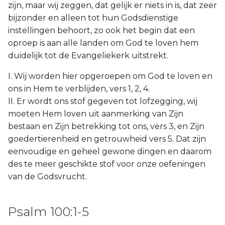
zijn, maar wij zeggen, dat gelijk er niets in is, dat zeer
Titus
bijzonder en alleen tot hun Godsdienstige
instellingen behoort, zo ook het begin dat een
Filémon
oproep is aan alle landen om God te loven hem
duidelijk tot de Evangeliekerk uitstrekt.
Hebreeën
I. Wij worden hier opgeroepen om God te loven en
Jakobus
ons in Hem te verblijden, vers 1, 2, 4.
II. Er wordt ons stof gegeven tot lofzegging, wij
1 Petrus
moeten Hem loven uit aanmerking van Zijn
bestaan en Zijn betrekking tot ons, vers 3, en Zijn
2 Petrus
goedertierenheid en getrouwheid vers 5. Dat zijn
eenvoudige en geheel gewone dingen en daarom
1 Johannes
des te meer geschikte stof voor onze oefeningen
van de Godsvrucht.
2 Johannes
3 Johannes
Psalm 100:1-5