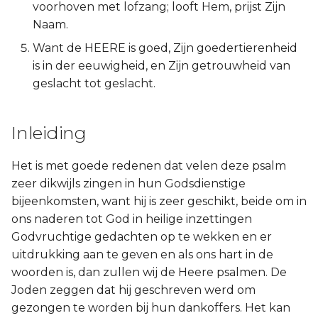
voorhoven met lofzang; looft Hem, prijst Zijn
2 Korinthe
Naam.
Want de HEERE is goed, Zijn goedertierenheid
Galaten
is in der eeuwigheid, en Zijn getrouwheid van
geslacht tot geslacht.
Éfeze
Filipenzen
Inleiding
Kolossenzen
Het is met goede redenen dat velen deze psalm
zeer dikwijls zingen in hun Godsdienstige
1 Thessalonicenzen
bijeenkomsten, want hij is zeer geschikt, beide om in
ons naderen tot God in heilige inzettingen
2 Thessalonicenzen
Godvruchtige gedachten op te wekken en er
uitdrukking aan te geven en als ons hart in de
1 Timótheüs
woorden is, dan zullen wij de Heere psalmen. De
Joden zeggen dat hij geschreven werd om
2 Timótheüs
gezongen te worden bij hun dankoffers. Het kan