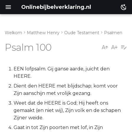
Onlinebijbelverklaring.nl
Welkom
Matthew Henry
Oude Testament
Psalmen
Inleiding
Matthéüs
Psalm 100
Psalm 100:1-5
Markus
Lukas
EEN lofpsalm. Gij ganse aarde, juicht den
HEERE.
Johannes
Dient den HEERE met blijdschap; komt voor
Zijn aanschijn met vrolijk gezang.
Handelingen
Weet dat de HEERE is God; Hij heeft ons
gemaakt (en niet wij), Zijn volk en de schapen
Romeinen
Zijner weide.
1 Korinthe
Gaat in tot Zijn poorten met lof, in Zijn