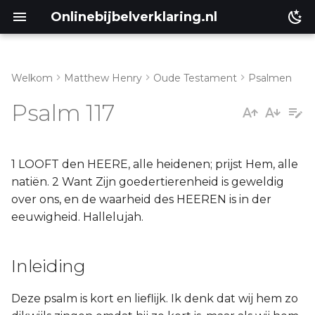
Onlinebijbelverklaring.nl
Welkom
Matthew Henry
Oude Testament
Psalmen
Inleiding
Matthéüs
Psalm 117
Psalm 117:1-2
Markus
Lukas
1 LOOFT den HEERE, alle heidenen; prijst Hem, alle
natiën. 2 Want Zijn goedertierenheid is geweldig
Johannes
over ons, en de waarheid des HEEREN is in der
eeuwigheid. Hallelujah.
Handelingen
Inleiding
Romeinen
Deze psalm is kort en lieflijk. Ik denk dat wij hem zo
1 Korinthe