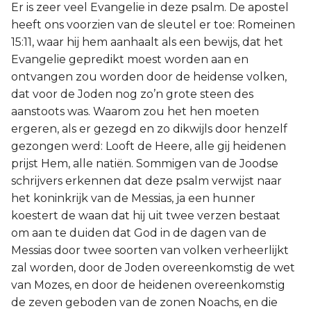
Er is zeer veel Evangelie in deze psalm. De apostel
Titus
heeft ons voorzien van de sleutel er toe: Romeinen
15:11, waar hij hem aanhaalt als een bewijs, dat het
Filémon
Evangelie gepredikt moest worden aan en
ontvangen zou worden door de heidense volken,
Hebreeën
dat voor de Joden nog zo’n grote steen des
aanstoots was. Waarom zou het hen moeten
Jakobus
ergeren, als er gezegd en zo dikwijls door henzelf
gezongen werd: Looft de Heere, alle gij heidenen
1 Petrus
prijst Hem, alle natiën. Sommigen van de Joodse
schrijvers erkennen dat deze psalm verwijst naar
2 Petrus
het koninkrijk van de Messias, ja een hunner
koestert de waan dat hij uit twee verzen bestaat
1 Johannes
om aan te duiden dat God in de dagen van de
Messias door twee soorten van volken verheerlijkt
2 Johannes
zal worden, door de Joden overeenkomstig de wet
van Mozes, en door de heidenen overeenkomstig
3 Johannes
de zeven geboden van de zonen Noachs, en die