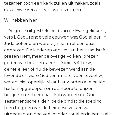
tezamen toch een kerk zullen uitmaken, zoals
Judas
deze twee verzen een psalm vormen.
Openbaring
Wij hebben hier:
1. De grote uitgestrektheid van de Evangeliekerk,
vers 1. Gedurende vele eeuwen was God alleen in
Juda bekend en werd Zijn naam alleen daar
geprezen. De kinderen van Levi en het zaad Israëls
prezen Hem, meer de overige volken "prezen
goden van hout en steen," Daniel 5:4, terwijl
generlei eer of hulde bewezen werd aan de
levende en ware God ten minste, voor zoveel wij
weten, niet openlijk. Maar hier worden alle natiën
harten opgeroepen om de Heere te prijzen,
hetgeen niet toegepast kan worden op Oud-
Testamentische tijden, beide omdat die roeping
toen tot geen van de heidense volken was
uitgegaan, en nog veel minder tot allen in een taal,