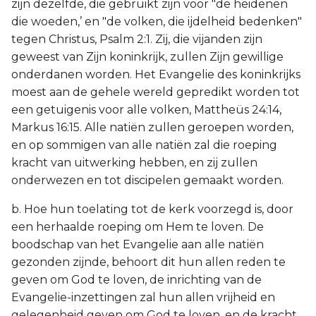
zijn dezelfde, die gebruikt zijn voor "de heidenen
die woeden,’ en "de volken, die ijdelheid bedenken"
tegen Christus, Psalm 2:1. Zij, die vijanden zijn
geweest van Zijn koninkrijk, zullen Zijn gewillige
onderdanen worden. Het Evangelie des koninkrijks
moest aan de gehele wereld gepredikt worden tot
een getuigenis voor alle volken, Mattheüs 24:14,
Markus 16:15. Alle natiën zullen geroepen worden,
en op sommigen van alle natiën zal die roeping
kracht van uitwerking hebben, en zij zullen
onderwezen en tot discipelen gemaakt worden.
b. Hoe hun toelating tot de kerk voorzegd is, door
een herhaalde roeping om Hem te loven. De
boodschap van het Evangelie aan alle natiën
gezonden zijnde, behoort dit hun allen reden te
geven om God te loven, de inrichting van de
Evangelie-inzettingen zal hun allen vrijheid en
gelegenheid geven om God te loven, en de kracht