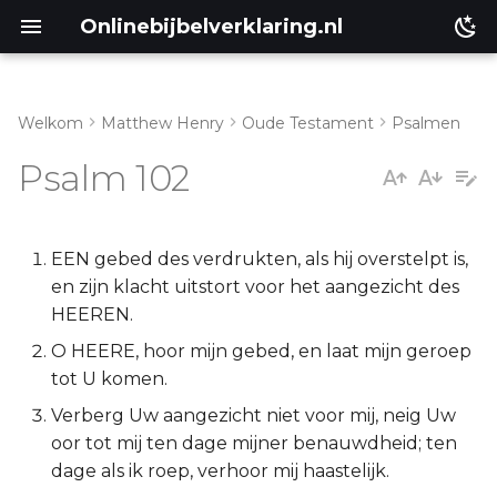
Onlinebijbelverklaring.nl
Welkom
Matthew Henry
Oude Testament
Psalmen
Inleiding
Matthéüs
Psalm 102
Psalm 102:1-12
Markus
Psalm 102:13-23
Lukas
EEN gebed des verdrukten, als hij overstelpt is,
en zijn klacht uitstort voor het aangezicht des
Psalm 102:24-29
Johannes
HEEREN.
O HEERE, hoor mijn gebed, en laat mijn geroep
Handelingen
tot U komen.
Verberg Uw aangezicht niet voor mij, neig Uw
Romeinen
oor tot mij ten dage mijner benauwdheid; ten
dage als ik roep, verhoor mij haastelijk.
1 Korinthe