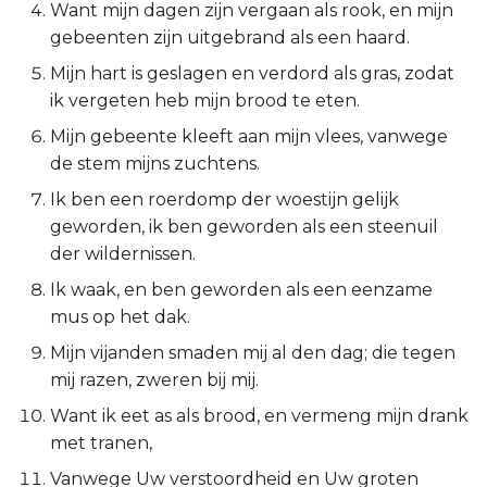
Want mijn dagen zijn vergaan als rook, en mijn
2 Korinthe
gebeenten zijn uitgebrand als een haard.
Mijn hart is geslagen en verdord als gras, zodat
Galaten
ik vergeten heb mijn brood te eten.
Mijn gebeente kleeft aan mijn vlees, vanwege
Éfeze
de stem mijns zuchtens.
Filipenzen
Ik ben een roerdomp der woestijn gelijk
geworden, ik ben geworden als een steenuil
Kolossenzen
der wildernissen.
Ik waak, en ben geworden als een eenzame
1 Thessalonicenzen
mus op het dak.
2 Thessalonicenzen
Mijn vijanden smaden mij al den dag; die tegen
mij razen, zweren bij mij.
1 Timótheüs
Want ik eet as als brood, en vermeng mijn drank
met tranen,
2 Timótheüs
Vanwege Uw verstoordheid en Uw groten