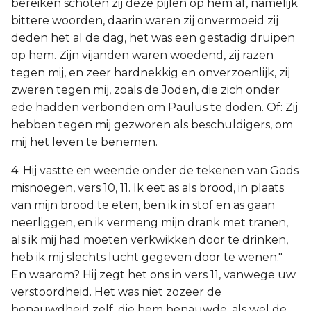
bereiken schoten zij deze pijlen op hem af, namelijk
bittere woorden, daarin waren zij onvermoeid zij
deden het al de dag, het was een gestadig druipen
op hem. Zijn vijanden waren woedend, zij razen
tegen mij, en zeer hardnekkig en onverzoenlijk, zij
zweren tegen mij, zoals de Joden, die zich onder
ede hadden verbonden om Paulus te doden. Of: Zij
hebben tegen mij gezworen als beschuldigers, om
mij het leven te benemen.
4. Hij vastte en weende onder de tekenen van Gods
misnoegen, vers 10, 11. Ik eet as als brood, in plaats
van mijn brood te eten, ben ik in stof en as gaan
neerliggen, en ik vermeng mijn drank met tranen,
als ik mij had moeten verkwikken door te drinken,
heb ik mij slechts lucht gegeven door te wenen."
En waarom? Hij zegt het ons in vers 11, vanwege uw
verstoordheid. Het was niet zozeer de
benauwdheid zelf, die hem benauwde, als wel de