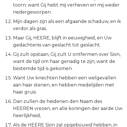
toorn; want Gij hebt mij verheven en mij weder
Titus
nedergeworpen.
Filémon
Mijn dagen zijn als een afgaande schaduw, en ik
verdor als gras.
Hebreeën
Maar Gij, HEERE, blijft in eeuwigheid, en Uw
gedachtenis van geslacht tot geslacht.
Jakobus
Gij zult opstaan, Gij zult U ontfermen over Sion,
want de tijd om haar genadig te zijn, want de
1 Petrus
bestemde tijd is gekomen.
2 Petrus
Want Uw knechten hebben een welgevallen
aan haar stenen, en hebben medelijden met
1 Johannes
haar gruis.
Dan zullen de heidenen den Naam des
2 Johannes
HEEREN vrezen, en alle koningen der aarde Uw
heerlijkheid,
3 Johannes
Als de HEERE Sion zal opgebouwd hebben, in