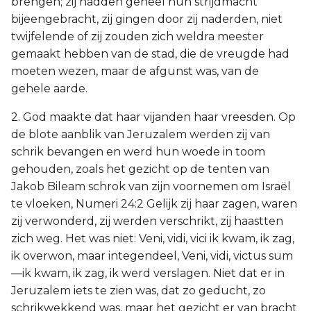
brengen; zij hadden geheel hun strijdmacht
bijeengebracht, zij gingen door zij naderden, niet
twijfelende of zij zouden zich weldra meester
gemaakt hebben van de stad, die de vreugde had
moeten wezen, maar de afgunst was, van de
gehele aarde.
2. God maakte dat haar vijanden haar vreesden. Op
de blote aanblik van Jeruzalem werden zij van
schrik bevangen en werd hun woede in toom
gehouden, zoals het gezicht op de tenten van
Jakob Bileam schrok van zijn voornemen om Israël
te vloeken, Numeri 24:2 Gelijk zij haar zagen, waren
zij verwonderd, zij werden verschrikt, zij haastten
zich weg. Het was niet: Veni, vidi, vici ik kwam, ik zag,
ik overwon, maar integendeel, Veni, vidi, victus sum
—ik kwam, ik zag, ik werd verslagen. Niet dat er in
Jeruzalem iets te zien was, dat zo geducht, zo
schrikwekkend was, maar het gezicht er van bracht