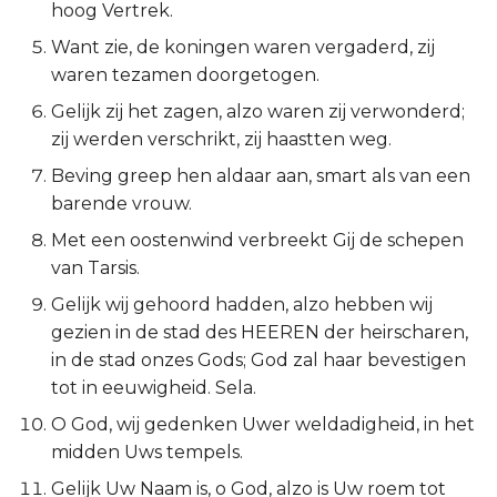
hoog Vertrek.
2 Korinthe
Want zie, de koningen waren vergaderd, zij
waren tezamen doorgetogen.
Galaten
Gelijk zij het zagen, alzo waren zij verwonderd;
zij werden verschrikt, zij haastten weg.
Éfeze
Beving greep hen aldaar aan, smart als van een
Filipenzen
barende vrouw.
Met een oostenwind verbreekt Gij de schepen
Kolossenzen
van Tarsis.
Gelijk wij gehoord hadden, alzo hebben wij
1 Thessalonicenzen
gezien in de stad des HEEREN der heirscharen,
2 Thessalonicenzen
in de stad onzes Gods; God zal haar bevestigen
tot in eeuwigheid. Sela.
1 Timótheüs
O God, wij gedenken Uwer weldadigheid, in het
midden Uws tempels.
2 Timótheüs
Gelijk Uw Naam is, o God, alzo is Uw roem tot