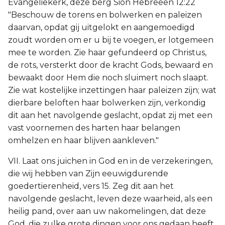
Evangeliekerk, deze berg Sion Hebreeën 12:22
"Beschouw de torens en bolwerken en paleizen
daarvan, opdat gij uitgelokt en aangemoedigd
zoudt worden om er u bij te voegen, er lotgemeen
mee te worden. Zie haar gefundeerd op Christus,
de rots, versterkt door de kracht Gods, bewaard en
bewaakt door Hem die noch sluimert noch slaapt.
Zie wat kostelijke inzettingen haar paleizen zijn; wat
dierbare beloften haar bolwerken zijn, verkondig
dit aan het navolgende geslacht, opdat zij met een
vast voornemen des harten haar belangen
omhelzen en haar blijven aankleven."
VII. Laat ons juichen in God en in de verzekeringen,
die wij hebben van Zijn eeuwigdurende
goedertierenheid, vers 15. Zeg dit aan het
navolgende geslacht, leven deze waarheid, als een
heilig pand, over aan uw nakomelingen, dat deze
God, die zulke grote dingen voor ons gedaan heeft,