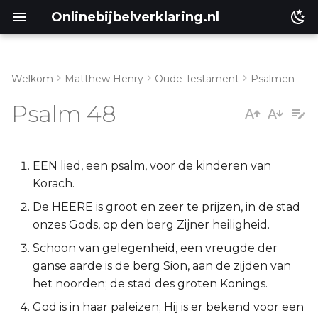
Onlinebijbelverklaring.nl
Welkom
Matthew Henry
Oude Testament
Psalmen
Inleiding
Matthéüs
Psalm 48
Psalm 48:1-8
Markus
Psalm 48:9-15
Lukas
EEN lied, een psalm, voor de kinderen van
Korach.
Johannes
De HEERE is groot en zeer te prijzen, in de stad
onzes Gods, op den berg Zijner heiligheid.
Handelingen
Schoon van gelegenheid, een vreugde der
ganse aarde is de berg Sion, aan de zijden van
Romeinen
het noorden; de stad des groten Konings.
1 Korinthe
God is in haar paleizen; Hij is er bekend voor een