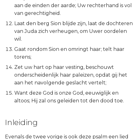
aan de einden der aarde; Uw rechterhand is vol
Titus
van gerechtigheid.
Filémon
Laat den berg Sion blijde zijn, laat de dochteren
van Juda zich verheugen, om Uwer oordelen
Hebreeën
wil.
Gaat rondom Sion en omringt haar; telt haar
Jakobus
torens;
Zet uw hart op haar vesting, beschouwt
1 Petrus
onderscheidenlijk haar paleizen, opdat gij het
aan het navolgende geslacht vertelt;
2 Petrus
Want deze God is onze God, eeuwiglijk en
1 Johannes
altoos; Hij zal ons geleiden tot den dood toe.
2 Johannes
Inleiding
3 Johannes
Evenals de twee vorige is ook deze psalm een lied