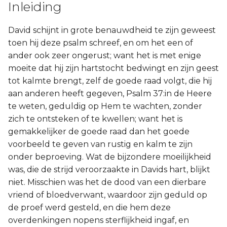
Inleiding
Judas
David schijnt in grote benauwdheid te zijn geweest
Openbaring
toen hij deze psalm schreef, en om het een of
ander ook zeer ongerust; want het is met enige
moeite dat hij zijn hartstocht bedwingt en zijn geest
tot kalmte brengt, zelf de goede raad volgt, die hij
aan anderen heeft gegeven, Psalm 37:in de Heere
te weten, geduldig op Hem te wachten, zonder
zich te ontsteken of te kwellen; want het is
gemakkelijker de goede raad dan het goede
voorbeeld te geven van rustig en kalm te zijn
onder beproeving. Wat de bijzondere moeilijkheid
was, die de strijd veroorzaakte in Davids hart, blijkt
niet. Misschien was het de dood van een dierbare
vriend of bloedverwant, waardoor zijn geduld op
de proef werd gesteld, en die hem deze
overdenkingen nopens sterflijkheid ingaf, en