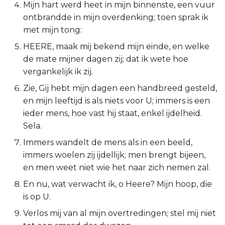
Mijn hart werd heet in mijn binnenste, een vuur
2 Korinthe
ontbrandde in mijn overdenking; toen sprak ik
met mijn tong:
Galaten
HEERE, maak mij bekend mijn einde, en welke
de mate mijner dagen zij; dat ik wete hoe
Éfeze
vergankelijk ik zij.
Zie, Gij hebt mijn dagen een handbreed gesteld,
Filipenzen
en mijn leeftijd is als niets voor U; immers is een
ieder mens, hoe vast hij staat, enkel ijdelheid.
Kolossenzen
Sela.
1 Thessalonicenzen
Immers wandelt de mens als in een beeld,
immers woelen zij ijdellijk; men brengt bijeen,
2 Thessalonicenzen
en men weet niet wie het naar zich nemen zal.
En nu, wat verwacht ik, o Heere? Mijn hoop, die
1 Timótheüs
is op U.
2 Timótheüs
Verlos mij van al mijn overtredingen; stel mij niet