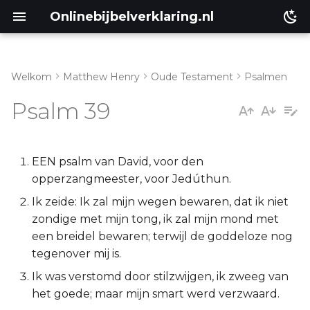
Onlinebijbelverklaring.nl
Welkom
Matthew Henry
Oude Testament
Psalmen
Inleiding
Matthéüs
Psalm 39
Psalm 39:1-7
Markus
Psalm 39:8-14
Lukas
EEN psalm van David, voor den
opperzangmeester, voor Jedúthun.
Johannes
Ik zeide: Ik zal mijn wegen bewaren, dat ik niet
zondige met mijn tong, ik zal mijn mond met
Handelingen
een breidel bewaren; terwijl de goddeloze nog
tegenover mij is.
Romeinen
Ik was verstomd door stilzwijgen, ik zweeg van
het goede; maar mijn smart werd verzwaard.
1 Korinthe