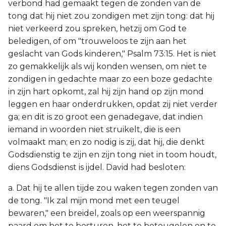
verbond had gemaakt tegen de zonden van de
tong dat hij niet zou zondigen met zijn tong: dat hij
niet verkeerd zou spreken, hetzij om God te
beledigen, of om "trouweloos te zijn aan het
geslacht van Gods kinderen," Psalm 73:15. Het is niet
zo gemakkelijk als wij konden wensen, om niet te
zondigen in gedachte maar zo een boze gedachte
in zijn hart opkomt, zal hij zijn hand op zijn mond
leggen en haar onderdrukken, opdat zij niet verder
ga; en dit is zo groot een genadegave, dat indien
iemand in woorden niet struikelt, die is een
volmaakt man; en zo nodig is zij, dat hij, die denkt
Godsdienstig te zijn en zijn tong niet in toom houdt,
diens Godsdienst is ijdel. David had besloten:
a. Dat hij te allen tijde zou waken tegen zonden van
de tong. "Ik zal mijn mond met een teugel
bewaren," een breidel, zoals op een weerspannig
paard om het te besturen, het te beteugelen en te