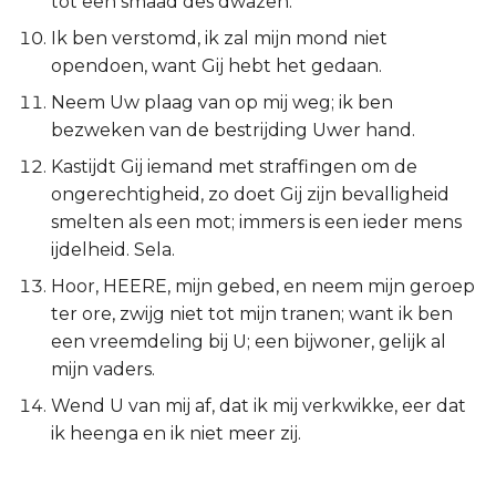
tot een smaad des dwazen.
Titus
Ik ben verstomd, ik zal mijn mond niet
opendoen, want Gij hebt het gedaan.
Filémon
Neem Uw plaag van op mij weg; ik ben
bezweken van de bestrijding Uwer hand.
Hebreeën
Kastijdt Gij iemand met straffingen om de
Jakobus
ongerechtigheid, zo doet Gij zijn bevalligheid
smelten als een mot; immers is een ieder mens
1 Petrus
ijdelheid. Sela.
Hoor, HEERE, mijn gebed, en neem mijn geroep
2 Petrus
ter ore, zwijg niet tot mijn tranen; want ik ben
een vreemdeling bij U; een bijwoner, gelijk al
1 Johannes
mijn vaders.
2 Johannes
Wend U van mij af, dat ik mij verkwikke, eer dat
ik heenga en ik niet meer zij.
3 Johannes