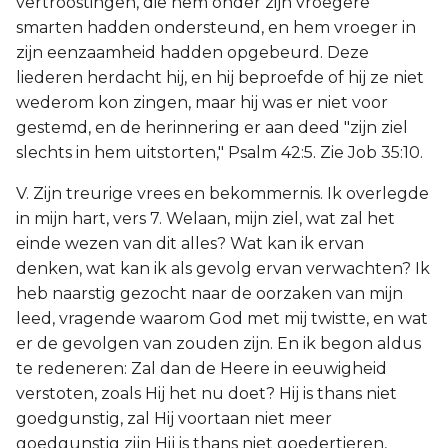
vertroostingen, die hem onder zijn vroegere
smarten hadden ondersteund, en hem vroeger in
zijn eenzaamheid hadden opgebeurd. Deze
liederen herdacht hij, en hij beproefde of hij ze niet
wederom kon zingen, maar hij was er niet voor
gestemd, en de herinnering er aan deed "zijn ziel
slechts in hem uitstorten," Psalm 42:5. Zie Job 35:10.
V. Zijn treurige vrees en bekommernis. Ik overlegde
in mijn hart, vers 7. Welaan, mijn ziel, wat zal het
einde wezen van dit alles? Wat kan ik ervan
denken, wat kan ik als gevolg ervan verwachten? Ik
heb naarstig gezocht naar de oorzaken van mijn
leed, vragende waarom God met mij twistte, en wat
er de gevolgen van zouden zijn. En ik begon aldus
te redeneren: Zal dan de Heere in eeuwigheid
verstoten, zoals Hij het nu doet? Hij is thans niet
goedgunstig, zal Hij voortaan niet meer
goedgunstig zijn Hij is thans niet goedertieren,