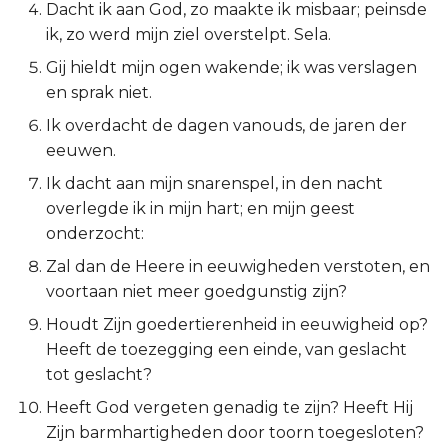
Dacht ik aan God, zo maakte ik misbaar; peinsde
2 Korinthe
ik, zo werd mijn ziel overstelpt. Sela.
Gij hieldt mijn ogen wakende; ik was verslagen
Galaten
en sprak niet.
Ik overdacht de dagen vanouds, de jaren der
Éfeze
eeuwen.
Filipenzen
Ik dacht aan mijn snarenspel, in den nacht
overlegde ik in mijn hart; en mijn geest
Kolossenzen
onderzocht:
Zal dan de Heere in eeuwigheden verstoten, en
1 Thessalonicenzen
voortaan niet meer goedgunstig zijn?
2 Thessalonicenzen
Houdt Zijn goedertierenheid in eeuwigheid op?
Heeft de toezegging een einde, van geslacht
1 Timótheüs
tot geslacht?
Heeft God vergeten genadig te zijn? Heeft Hij
2 Timótheüs
Zijn barmhartigheden door toorn toegesloten?