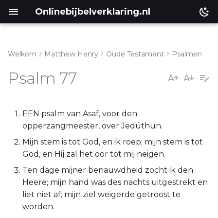
Onlinebijbelverklaring.nl
Welkom
Matthew Henry
Oude Testament
Psalmen
Inleiding
Matthéüs
Psalm 77
Psalm 77:1-11
Markus
Psalm 77:12-21
Lukas
EEN psalm van Asaf, voor den
opperzangmeester, over Jedúthun.
Johannes
Mijn stem is tot God, en ik roep; mijn stem is tot
God, en Hij zal het oor tot mij neigen.
Handelingen
Ten dage mijner benauwdheid zocht ik den
Heere; mijn hand was des nachts uitgestrekt en
Romeinen
liet niet af; mijn ziel weigerde getroost te
worden.
1 Korinthe