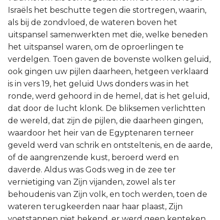
Israëls het beschutte tegen die stortregen, waarin,
als bij de zondvloed, de wateren boven het
uitspansel samenwerkten met die, welke beneden
het uitspansel waren, om de oproerlingen te
verdelgen. Toen gaven de bovenste wolken geluid,
ook gingen uw pijlen daarheen, hetgeen verklaard
is in vers 19, het geluid Uws donders was in het
ronde, werd gehoord in de hemel, dat is het geluid,
dat door de lucht klonk. De bliksemen verlichtten
de wereld, dat zijn de pijlen, die daarheen gingen,
waardoor het heir van de Egyptenaren terneer
geveld werd van schrik en ontsteltenis, en de aarde,
of de aangrenzende kust, beroerd werd en
daverde. Aldus was Gods weg in de zee ter
vernietiging van Zijn vijanden, zowel als ter
behoudenis van Zijn volk, en toch werden, toen de
wateren terugkeerden naar haar plaast, Zijn
voetstappen niet bekend, er werd geen kenteken