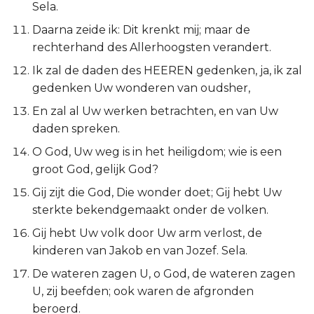
Sela.
Titus
Daarna zeide ik: Dit krenkt mij; maar de
rechterhand des Allerhoogsten verandert.
Filémon
Ik zal de daden des HEEREN gedenken, ja, ik zal
Hebreeën
gedenken Uw wonderen van oudsher,
En zal al Uw werken betrachten, en van Uw
Jakobus
daden spreken.
O God, Uw weg is in het heiligdom; wie is een
1 Petrus
groot God, gelijk God?
2 Petrus
Gij zijt die God, Die wonder doet; Gij hebt Uw
sterkte bekendgemaakt onder de volken.
1 Johannes
Gij hebt Uw volk door Uw arm verlost, de
kinderen van Jakob en van Jozef. Sela.
2 Johannes
De wateren zagen U, o God, de wateren zagen
3 Johannes
U, zij beefden; ook waren de afgronden
beroerd.