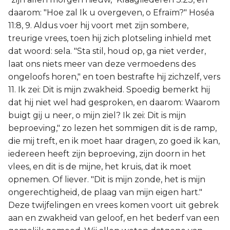
daarom: "Hoe zal Ik u overgeven, o Efraïm?" Hoséa
11:8, 9. Aldus voer hij voort met zijn sombere,
treurige vrees, toen hij zich plotseling inhield met
dat woord: sela. "Sta stil, houd op, ga niet verder,
laat ons niets meer van deze vermoedens des
ongeloofs horen," en toen bestrafte hij zichzelf, vers
11. Ik zei: Dit is mijn zwakheid. Spoedig bemerkt hij
dat hij niet wel had gesproken, en daarom: Waarom
buigt gij u neer, o mijn ziel? Ik zei: Dit is mijn
beproeving," zo lezen het sommigen dit is de ramp,
die mij treft, en ik moet haar dragen, zo goed ik kan,
iedereen heeft zijn beproeving, zijn doorn in het
vlees, en dit is de mijne, het kruis, dat ik moet
opnemen. Of liever. "Dit is mijn zonde, het is mijn
ongerechtigheid, de plaag van mijn eigen hart."
Deze twijfelingen en vrees komen voort uit gebrek
aan en zwakheid van geloof, en het bederf van een