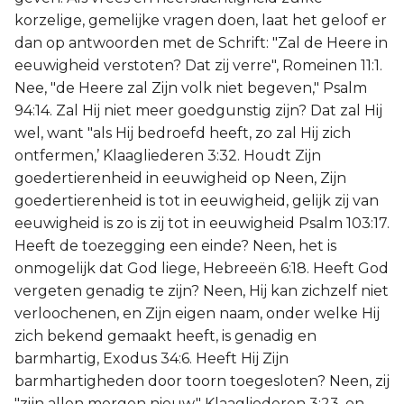
korzelige, gemelijke vragen doen, laat het geloof er
dan op antwoorden met de Schrift: "Zal de Heere in
eeuwigheid verstoten? Dat zij verre", Romeinen 11:1.
Nee, "de Heere zal Zijn volk niet begeven," Psalm
94:14. Zal Hij niet meer goedgunstig zijn? Dat zal Hij
wel, want "als Hij bedroefd heeft, zo zal Hij zich
ontfermen,’ Klaagliederen 3:32. Houdt Zijn
goedertierenheid in eeuwigheid op Neen, Zijn
goedertierenheid is tot in eeuwigheid, gelijk zij van
eeuwigheid is zo is zij tot in eeuwigheid Psalm 103:17.
Heeft de toezegging een einde? Neen, het is
onmogelijk dat God liege, Hebreeën 6:18. Heeft God
vergeten genadig te zijn? Neen, Hij kan zichzelf niet
verloochenen, en Zijn eigen naam, onder welke Hij
zich bekend gemaakt heeft, is genadig en
barmhartig, Exodus 34:6. Heeft Hij Zijn
barmhartigheden door toorn toegesloten? Neen, zij
"zijn allen morgen nieuw," Klaagliederen 3:23, en