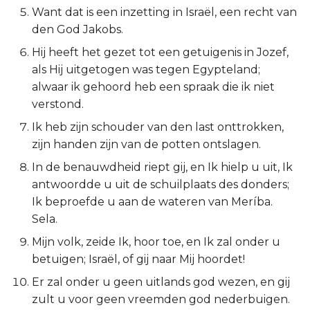
Want dat is een inzetting in Israël, een recht van
2 Korinthe
den God Jakobs.
Hij heeft het gezet tot een getuigenis in Jozef,
Galaten
als Hij uitgetogen was tegen Egypteland;
alwaar ik gehoord heb een spraak die ik niet
Éfeze
verstond.
Filipenzen
Ik heb zijn schouder van den last onttrokken,
zijn handen zijn van de potten ontslagen.
Kolossenzen
In de benauwdheid riept gij, en Ik hielp u uit, Ik
antwoordde u uit de schuilplaats des donders;
1 Thessalonicenzen
Ik beproefde u aan de wateren van Meríba.
Sela.
2 Thessalonicenzen
Mijn volk, zeide Ik, hoor toe, en Ik zal onder u
1 Timótheüs
betuigen; Israël, of gij naar Mij hoordet!
Er zal onder u geen uitlands god wezen, en gij
2 Timótheüs
zult u voor geen vreemden god nederbuigen.