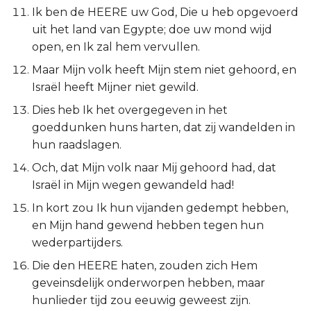
Ik ben de HEERE uw God, Die u heb opgevoerd
Titus
uit het land van Egypte; doe uw mond wijd
open, en Ik zal hem vervullen.
Filémon
Maar Mijn volk heeft Mijn stem niet gehoord, en
Hebreeën
Israël heeft Mijner niet gewild.
Dies heb Ik het overgegeven in het
Jakobus
goeddunken huns harten, dat zij wandelden in
hun raadslagen.
1 Petrus
Och, dat Mijn volk naar Mij gehoord had, dat
Israël in Mijn wegen gewandeld had!
2 Petrus
In kort zou Ik hun vijanden gedempt hebben,
1 Johannes
en Mijn hand gewend hebben tegen hun
wederpartijders.
2 Johannes
Die den HEERE haten, zouden zich Hem
geveinsdelijk onderworpen hebben, maar
3 Johannes
hunlieder tijd zou eeuwig geweest zijn.