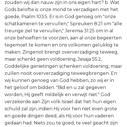
zouden wij dan nauw zijn in ons eigen hart? b. Wat
Gods belofte is: onze mond te verzadigen met het
goede, Psalm 103:5. Er is in God genoeg om "onze
schatkameren te vervullen," Spreuken 8:21 om "alle
treurige ziel te vervullen," Jeremia 31:25 om in al
onze behoeften te voorzien, aan al onze begeerten
tegemoet te komen en ons volkomen gelukkig te
maken. Zingenot brengt oververzadiging teweeg,
maar schenkt geen voldoening, Jesaja 55:2,
Goddelijke genietingen schenken voldoening, maar
zullen nooit oververzadiging teweegbrengen. En
wij kunnen genoeg van God hebben, zo wij er in
het geloof om bidden. "Bid en u zal gegeven
worden, Hij geeft mildelijk en verwijt niet." God
verzekerde aan Zijn volk Israël dat het hun eigen
schuld zal zijn, indien Hij voor hen niet even grote
en goede dingen deed, als Hij voor hun vaderen
gedaan had. Niets zou te goed, te veel geacht zijn