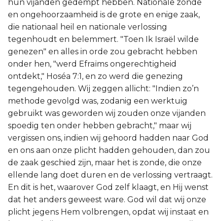
hun vijanden gedempt hebben. Nationale zonde
en ongehoorzaamheid is de grote en enige zaak,
die nationaal heil en nationale verlossing
tegenhoudt en belemmert. "Toen Ik Israël wilde
genezen" en alles in orde zou gebracht hebben
onder hen, "werd Efraïms ongerechtigheid
ontdekt," Hoséa 7:1, en zo werd die genezing
tegengehouden. Wij zeggen allicht: "Indien zo’n
methode gevolgd was, zodanig een werktuig
gebruikt was geworden wij zouden onze vijanden
spoedig ten onder hebben gebracht," maar wij
vergissen ons, indien wij gehoord hadden naar God
en ons aan onze plicht hadden gehouden, dan zou
de zaak geschied zijn, maar het is zonde, die onze
ellende lang doet duren en de verlossing vertraagt.
En dit is het, waarover God zelf klaagt, en Hij wenst
dat het anders geweest ware. God wil dat wij onze
plicht jegens Hem volbrengen, opdat wij instaat en