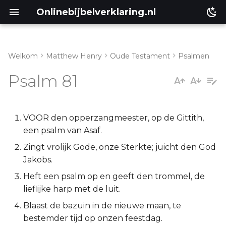
Onlinebijbelverklaring.nl
Welkom
Matthew Henry
Oude Testament
Psalmen
Inleiding
Matthéüs
Psalm 81
Psalm 81:1-8
Markus
Psalm 81:9-17
Lukas
VOOR den opperzangmeester, op de Gittith,
een psalm van Asaf.
Johannes
Zingt vrolijk Gode, onze Sterkte; juicht den God
Jakobs.
Handelingen
Heft een psalm op en geeft den trommel, de
lieflijke harp met de luit.
Romeinen
Blaast de bazuin in de nieuwe maan, te
1 Korinthe
bestemder tijd op onzen feestdag.