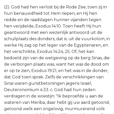
(2). God had hen verlost bij de Rode Zee, toen zij in
hun benauwdheid tot Hem riepen, en Hij hen
redde en de raadslagen hunner vijanden tegen
hen verijdelde, Exodus 14:10. Toen heeft Hij hun
geantwoord met een wezenlijk antwoord uit de
schuilplaats des donders, dat is: uit de vuurkolom, in
werke Hij zag op het leger van de Egyptenaren, en
het verschrikte, Exodus 14:24, 25. Of, het kan
bedoeld zijn van de wetgeving op de berg Sinas, die
de verborgen plaats was, want het was de dood om
er op te zien, Exodus 19:21, en het was in de donder,
dat God toen sprak. Zelfs de verschrikkingen van
Sinaï waren gunstbetoningen jegens Israël,
Deuteronomium 4:33. c. God had hun zeden
verdragen in de woestijn: "Ik beproefde u aan de
wateren van Meriba, daar hebt gij uw aard getoond,
getoond welk een ongelovig, murmurerend volk