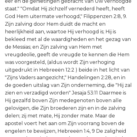
eer en de genietingen gebracht van Uw verhoogde
staat." "Omdat Hij zichzelf vernederd heeft, heeft
God Hem uitermate verhoogd," Filippenzen 2:8, 9.
Zijn zalving door Hem duidt de macht en
heerlijkheid aan, waartoe Hij verhoogd is; Hij is
bekleed met al de waardigheden en het gezag van
de Messias; en Zijn zalving van Hem met
vreugdeolie, geeft de vreugde te kennen die Hem
was voorgesteld, (aldus wordt Zijn verhoging
uitgedrukt in Hebreeën 12:2 ) beide in het licht van
"Zijns Vaders aangezicht," Handelingen 2:28, en in
de goeden uitslag van Zijn onderneming, die "Hij zal
zien en verzadigd worden" Jesaja 53:11 Daarmee is
Hij gezalfd boven Zijn medegenoten boven alle
gelovigen, die Zijn broederen zijn en in de zalving
delen; zij met mate, Hij zonder mate. Maar de
apostel voert het aan om Zijn voorrang boven de
engelen te bewijzen, Hebreeën 1:4, 9 De zaligheid