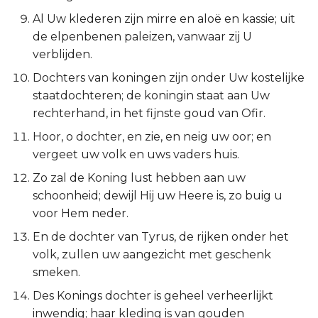
Titus
Al Uw klederen zijn mirre en aloë en kassie; uit
de elpenbenen paleizen, vanwaar zij U
Filémon
verblijden.
Dochters van koningen zijn onder Uw kostelijke
Hebreeën
staatdochteren; de koningin staat aan Uw
rechterhand, in het fijnste goud van Ofir.
Jakobus
Hoor, o dochter, en zie, en neig uw oor; en
vergeet uw volk en uws vaders huis.
1 Petrus
Zo zal de Koning lust hebben aan uw
2 Petrus
schoonheid; dewijl Hij uw Heere is, zo buig u
voor Hem neder.
1 Johannes
En de dochter van Tyrus, de rijken onder het
volk, zullen uw aangezicht met geschenk
2 Johannes
smeken.
3 Johannes
Des Konings dochter is geheel verheerlijkt
inwendig; haar kleding is van gouden