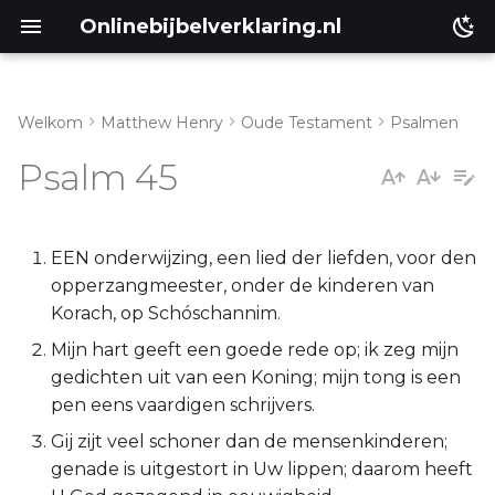
Onlinebijbelverklaring.nl
Welkom
Matthew Henry
Oude Testament
Psalmen
Inleiding
Matthéüs
Psalm 45
Psalm 45:1-6
Markus
Psalm 45:7-10
Lukas
EEN onderwijzing, een lied der liefden, voor den
opperzangmeester, onder de kinderen van
Psalm 45:11-18
Johannes
Korach, op Schóschannim.
Mijn hart geeft een goede rede op; ik zeg mijn
Handelingen
gedichten uit van een Koning; mijn tong is een
pen eens vaardigen schrijvers.
Romeinen
Gij zijt veel schoner dan de mensenkinderen;
genade is uitgestort in Uw lippen; daarom heeft
1 Korinthe