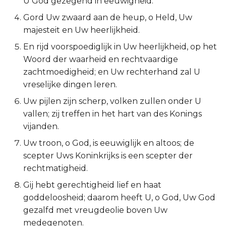
U God gezegend in eeuwigheid.
2 Korinthe
Gord Uw zwaard aan de heup, o Held, Uw
majesteit en Uw heerlijkheid.
Galaten
En rijd voorspoediglijk in Uw heerlijkheid, op het
Woord der waarheid en rechtvaardige
Éfeze
zachtmoedigheid; en Uw rechterhand zal U
vreselijke dingen leren.
Filipenzen
Uw pijlen zijn scherp, volken zullen onder U
vallen; zij treffen in het hart van des Konings
Kolossenzen
vijanden.
1 Thessalonicenzen
Uw troon, o God, is eeuwiglijk en altoos; de
scepter Uws Koninkrijks is een scepter der
2 Thessalonicenzen
rechtmatigheid.
Gij hebt gerechtigheid lief en haat
1 Timótheüs
goddeloosheid; daarom heeft U, o God, Uw God
gezalfd met vreugdeolie boven Uw
2 Timótheüs
medegenoten.