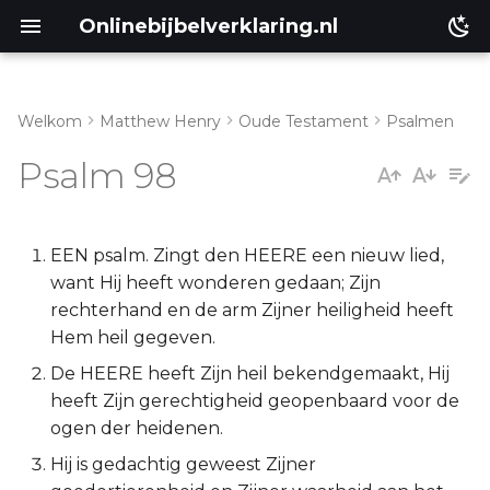
Onlinebijbelverklaring.nl
Welkom
Matthew Henry
Oude Testament
Psalmen
Inleiding
Matthéüs
Psalm 98
Psalm 98:1-3
Markus
Psalm 98:4-9
Lukas
EEN psalm. Zingt den HEERE een nieuw lied,
want Hij heeft wonderen gedaan; Zijn
Johannes
rechterhand en de arm Zijner heiligheid heeft
Hem heil gegeven.
Handelingen
De HEERE heeft Zijn heil bekendgemaakt, Hij
heeft Zijn gerechtigheid geopenbaard voor de
Romeinen
ogen der heidenen.
Hij is gedachtig geweest Zijner
1 Korinthe