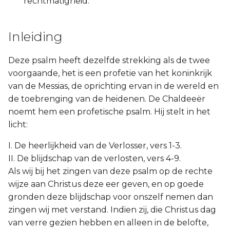
rechtmatigheid.
Titus
Inleiding
Filémon
Deze psalm heeft dezelfde strekking als de twee
Hebreeën
voorgaande, het is een profetie van het koninkrijk
van de Messias, de oprichting ervan in de wereld en
Jakobus
de toebrenging van de heidenen. De Chaldeeër
noemt hem een profetische psalm. Hij stelt in het
1 Petrus
licht:
2 Petrus
I. De heerlijkheid van de Verlosser, vers 1-3.
II. De blijdschap van de verlosten, vers 4-9.
1 Johannes
Als wij bij het zingen van deze psalm op de rechte
wijze aan Christus deze eer geven, en op goede
2 Johannes
gronden deze blijdschap voor onszelf nemen dan
zingen wij met verstand. Indien zij, die Christus dag
3 Johannes
van verre gezien hebben en alleen in de belofte,