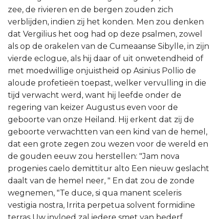
zee, de rivieren en de bergen zouden zich
verblijden, indien zij het konden. Men zou denken
dat Vergilius het oog had op deze psalmen, zowel
als op de orakelen van de Cumeaanse Sibylle, in zijn
vierde eclogue, als hij daar of uit onwetendheid of
met moedwillige onjuistheid op Asinius Pollio de
aloude profetieën toepast, welker vervulling in die
tijd verwacht werd, want hij leefde onder de
regering van keizer Augustus even voor de
geboorte van onze Heiland. Hij erkent dat zij de
geboorte verwachtten van een kind van de hemel,
dat een grote zegen zou wezen voor de wereld en
de gouden eeuw zou herstellen: "Jam nova
progenies caelo demittitur alto Een nieuw geslacht
daalt van de hemel neer, " En dat zou de zonde
wegnemen, "Te duce, si qua manent sceleris
vestigia nostra, Irrita perpetua solvent formidine
terras Uw invloed zal iedere smet van bederf