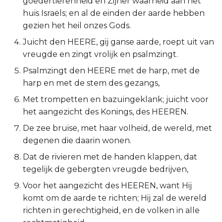
goedertierenheid en Zijner waarheid aan het
huis Israëls; en al de einden der aarde hebben
2 Korinthe
gezien het heil onzes Gods.
Galaten
Juicht den HEERE, gij ganse aarde, roept uit van
vreugde en zingt vrolijk en psalmzingt.
Éfeze
Psalmzingt den HEERE met de harp, met de
harp en met de stem des gezangs,
Filipenzen
Met trompetten en bazuingeklank; juicht voor
het aangezicht des Konings, des HEEREN.
Kolossenzen
De zee bruise, met haar volheid, de wereld, met
1 Thessalonicenzen
degenen die daarin wonen.
Dat de rivieren met de handen klappen, dat
2 Thessalonicenzen
tegelijk de gebergten vreugde bedrijven,
1 Timótheüs
Voor het aangezicht des HEEREN, want Hij
komt om de aarde te richten; Hij zal de wereld
2 Timótheüs
richten in gerechtigheid, en de volken in alle