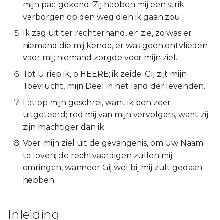
mijn pad gekend. Zij hebben mij een strik
2 Korinthe
verborgen op den weg dien ik gaan zou.
Ik zag uit ter rechterhand, en zie, zo was er
Galaten
niemand die mij kende, er was geen ontvlieden
voor mij; niemand zorgde voor mijn ziel.
Éfeze
Tot U riep ik, o HEERE; ik zeide: Gij zijt mijn
Toevlucht, mijn Deel in het land der levenden.
Filipenzen
Let op mijn geschrei, want ik ben zeer
Kolossenzen
uitgeteerd; red mij van mijn vervolgers, want zij
zijn machtiger dan ik.
1 Thessalonicenzen
Voer mijn ziel uit de gevangenis, om Uw Naam
te loven; de rechtvaardigen zullen mij
2 Thessalonicenzen
omringen, wanneer Gij wel bij mij zult gedaan
hebben.
1 Timótheüs
2 Timótheüs
Inleiding