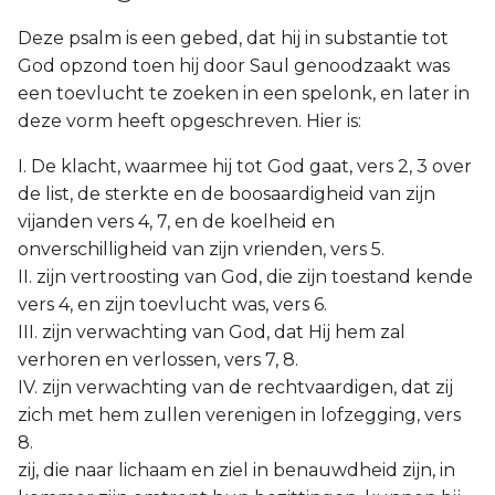
Titus
Deze psalm is een gebed, dat hij in substantie tot
God opzond toen hij door Saul genoodzaakt was
Filémon
een toevlucht te zoeken in een spelonk, en later in
deze vorm heeft opgeschreven. Hier is:
Hebreeën
I. De klacht, waarmee hij tot God gaat, vers 2, 3 over
Jakobus
de list, de sterkte en de boosaardigheid van zijn
vijanden vers 4, 7, en de koelheid en
1 Petrus
onverschilligheid van zijn vrienden, vers 5.
II. zijn vertroosting van God, die zijn toestand kende
2 Petrus
vers 4, en zijn toevlucht was, vers 6.
III. zijn verwachting van God, dat Hij hem zal
1 Johannes
verhoren en verlossen, vers 7, 8.
IV. zijn verwachting van de rechtvaardigen, dat zij
2 Johannes
zich met hem zullen verenigen in lofzegging, vers
8.
3 Johannes
zij, die naar lichaam en ziel in benauwdheid zijn, in