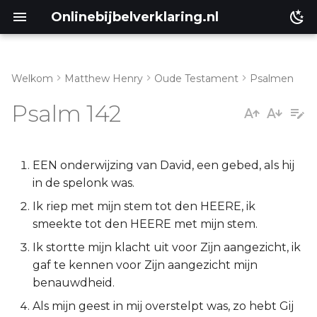
Onlinebijbelverklaring.nl
Welkom
Matthew Henry
Oude Testament
Psalmen
Inleiding
Matthéüs
Psalm 142
Psalm 142:1-4
Markus
Psalm 142:5-8
Lukas
EEN onderwijzing van David, een gebed, als hij
in de spelonk was.
Johannes
Ik riep met mijn stem tot den HEERE, ik
smeekte tot den HEERE met mijn stem.
Handelingen
Ik stortte mijn klacht uit voor Zijn aangezicht, ik
gaf te kennen voor Zijn aangezicht mijn
Romeinen
benauwdheid.
1 Korinthe
Als mijn geest in mij overstelpt was, zo hebt Gij