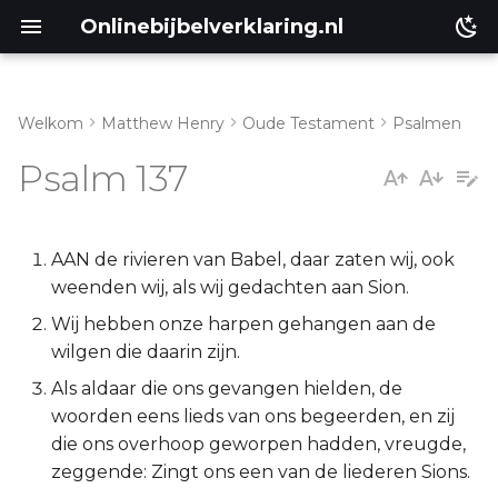
Onlinebijbelverklaring.nl
Welkom
Matthew Henry
Oude Testament
Psalmen
Inleiding
Matthéüs
Psalm 137
Psalm 137:1-6
Markus
Psalm 137:7-9
Lukas
AAN de rivieren van Babel, daar zaten wij, ook
weenden wij, als wij gedachten aan Sion.
Johannes
Wij hebben onze harpen gehangen aan de
wilgen die daarin zijn.
Handelingen
Als aldaar die ons gevangen hielden, de
woorden eens lieds van ons begeerden, en zij
Romeinen
die ons overhoop geworpen hadden, vreugde,
zeggende: Zingt ons een van de liederen Sions.
1 Korinthe