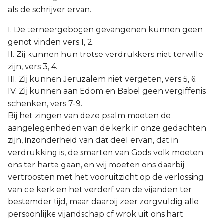
Judas
als de schrijver ervan.
I. De terneergebogen gevangenen kunnen geen
Openbaring
genot vinden vers 1, 2.
II. Zij kunnen hun trotse verdrukkers niet terwille
zijn, vers 3, 4.
III. Zij kunnen Jeruzalem niet vergeten, vers 5, 6.
IV. Zij kunnen aan Edom en Babel geen vergiffenis
schenken, vers 7-9.
Bij het zingen van deze psalm moeten de
aangelegenheden van de kerk in onze gedachten
zijn, inzonderheid van dat deel ervan, dat in
verdrukking is, de smarten van Gods volk moeten
ons ter harte gaan, en wij moeten ons daarbij
vertroosten met het vooruitzicht op de verlossing
van de kerk en het verderf van de vijanden ter
bestemder tijd, maar daarbij zeer zorgvuldig alle
persoonlijke vijandschap of wrok uit ons hart