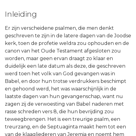
Titus
Inleiding
Filémon
Er zijn verscheidene psalmen, die men denkt
geschreven te zijn in de latere dagen van de Joodse
Hebreeën
kerk, toen de profetie weldra zou ophouden en de
canon van het Oude Testament afgesloten zou
Jakobus
worden, maar geen ervan draagt zo klaar en
duidelijk een late datum als deze, die geschreven
1 Petrus
werd toen het volk van God gevangen was in
Babel, en door hun trotse verdrukkers beschimpt
2 Petrus
en gehoond werd, het was waarschijnlijk in de
1 Johannes
laatste dagen van hun gevangenschap, want nu
zagen zij de verwoesting van Babel naderen met
2 Johannes
rasse schreden vers 8, die hun bevrijding zou
teweegbrengen. Het is een treurige psalm, een
3 Johannes
treurzang, en de Septuaginta maakt hem tot een
van de klaagliederen van Jeremia en noemt hem