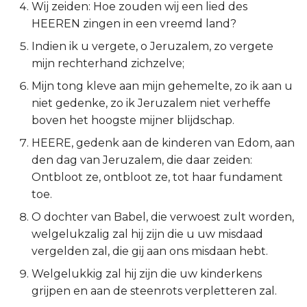
Wij zeiden: Hoe zouden wij een lied des
2 Korinthe
HEEREN zingen in een vreemd land?
Indien ik u vergete, o Jeruzalem, zo vergete
Galaten
mijn rechterhand zichzelve;
Mijn tong kleve aan mijn gehemelte, zo ik aan u
Éfeze
niet gedenke, zo ik Jeruzalem niet verheffe
boven het hoogste mijner blijdschap.
Filipenzen
HEERE, gedenk aan de kinderen van Edom, aan
Kolossenzen
den dag van Jeruzalem, die daar zeiden:
Ontbloot ze, ontbloot ze, tot haar fundament
1 Thessalonicenzen
toe.
O dochter van Babel, die verwoest zult worden,
2 Thessalonicenzen
welgelukzalig zal hij zijn die u uw misdaad
vergelden zal, die gij aan ons misdaan hebt.
1 Timótheüs
Welgelukkig zal hij zijn die uw kinderkens
2 Timótheüs
grijpen en aan de steenrots verpletteren zal.