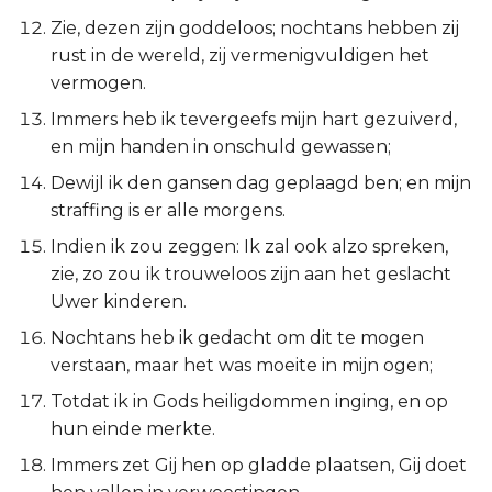
Titus
Zie, dezen zijn goddeloos; nochtans hebben zij
rust in de wereld, zij vermenigvuldigen het
Filémon
vermogen.
Immers heb ik tevergeefs mijn hart gezuiverd,
Hebreeën
en mijn handen in onschuld gewassen;
Dewijl ik den gansen dag geplaagd ben; en mijn
Jakobus
straffing is er alle morgens.
1 Petrus
Indien ik zou zeggen: Ik zal ook alzo spreken,
zie, zo zou ik trouweloos zijn aan het geslacht
2 Petrus
Uwer kinderen.
Nochtans heb ik gedacht om dit te mogen
1 Johannes
verstaan, maar het was moeite in mijn ogen;
Totdat ik in Gods heiligdommen inging, en op
2 Johannes
hun einde merkte.
3 Johannes
Immers zet Gij hen op gladde plaatsen, Gij doet