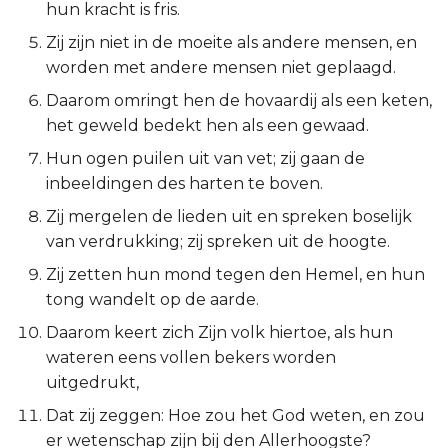
hun kracht is fris.
2 Korinthe
Zij zijn niet in de moeite als andere mensen, en
worden met andere mensen niet geplaagd.
Galaten
Daarom omringt hen de hovaardij als een keten,
het geweld bedekt hen als een gewaad.
Éfeze
Hun ogen puilen uit van vet; zij gaan de
Filipenzen
inbeeldingen des harten te boven.
Zij mergelen de lieden uit en spreken boselijk
Kolossenzen
van verdrukking; zij spreken uit de hoogte.
Zij zetten hun mond tegen den Hemel, en hun
1 Thessalonicenzen
tong wandelt op de aarde.
2 Thessalonicenzen
Daarom keert zich Zijn volk hiertoe, als hun
wateren eens vollen bekers worden
1 Timótheüs
uitgedrukt,
Dat zij zeggen: Hoe zou het God weten, en zou
2 Timótheüs
er wetenschap zijn bij den Allerhoogste?