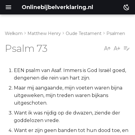
Onlinebijbelverklaring.nl
Welkom
Matthew Henry
Oude Testament
Psalmen
Inleiding
Matthéüs
Psalm 73
Psalm 73:1-14
Markus
Psalm 73:15-20
Lukas
EEN psalm van Asaf. Immers is God Israël goed,
dengenen die rein van hart zijn.
Psalm 73:21-28
Johannes
Maar mij aangaande, mijn voeten waren bijna
uitgeweken, mijn treden waren bijkans
Handelingen
uitgeschoten.
Want ik was nijdig op de dwazen, ziende der
Romeinen
goddelozen vrede.
1 Korinthe
Want er zijn geen banden tot hun dood toe, en