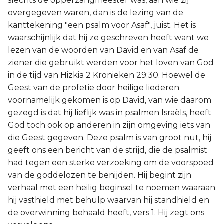
slechts de opperzangmeester was, aan wie zij
overgegeven waren, dan is de lezing van de
kanttekening "een psalm voor Asaf", juist. Het is
waarschijnlijk dat hij ze geschreven heeft want we
lezen van de woorden van David en van Asaf de
ziener die gebruikt werden voor het loven van God
in de tijd van Hizkia 2 Kronieken 29:30. Hoewel de
Geest van de profetie door heilige liederen
voornamelijk gekomen is op David, van wie daarom
gezegd is dat hij lieflijk was in psalmen Israëls, heeft
God toch ook op anderen in zijn omgeving iets van
die Geest gegeven. Deze psalm is van groot nut, hij
geeft ons een bericht van de strijd, die de psalmist
had tegen een sterke verzoeking om de voorspoed
van de goddelozen te benijden. Hij begint zijn
verhaal met een heilig beginsel te noemen waaraan
hij vasthield met behulp waarvan hij standhield en
de overwinning behaald heeft, vers 1. Hij zegt ons