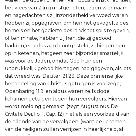
waren, de dode lichamen van Gods dienstknechten,
het vlees van Zijn gunstgenoten, tegen wier naam
en nagedachtenis zij inzonderheid verwoed waren
hebben zij opgegraven, om hen het gevogelte des
hemels en het gedierte des lands tot spijs te geven,
of ten minste, hebben zij hen, die zij gedood
hadden, er aldus aan blootgesteld, zij hingen hen
op in ketenen, hetgeen zeer bijzonder smartelijk
was voor de Joden, omdat God hun een
uitdrukkelijk gebod hiertegen had gegeven, als iets
dat wreed was, Deuter. 21:23. Deze onmenselijke
behandeling van Christus getuigen is voorzegd,
Openbaring 11:9, en aldus waren zelfs dode
lichamen getuigen tegen hun vervolgers. Hiervan
wordt melding gemaakt, (zegt Augustinus, De
Civitate Dei, lib. 1, Cap. 12) niet als een voorbeeld van
de ellende van de vervolgden, (want de lichamen
van de heiligen zullen verrijzen in heerlijkheid, al