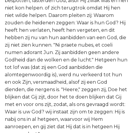
bespotten, lasterden God, alsof Hij zwak was en hen
niet kon helpen. of zich terugtrok omdat Hij hen
niet wilde helpen. Daarom pleiten zij: Waarom
zouden de heidenen zeggen: Waar is hun God? Hij
heeft hen verlaten, heeft hen vergeten, en dit
hebben zij nu van hun aanbidden van een God, die
zij niet zien kunnen. "Ni praete nubes, et coeli
numen adorant Jun. Zij aanbidden geen andere
Godheid dan de wolken en de lucht." Hetgeen hun
tot lof was (dat zij een God aanbidden die
alomtegenwoordig is), werd nu verkeerd tot hun
en ook Zijn, versmaadheid, alsof zij een God
dienden, die nergens is. "Heere," zeggen zij, Doe het
blijken dat Gij zijt, door het te doen blijken dat Gij
met en voor ons zijt, zodat, als ons gevraagd wordt:
Waar is uw God? wij instaat zijn om te zeggen: Hij is
nabij ons in al hetgeen, waarvoor wij Hem
aanroepen, en gij ziet dat Hij dat is in hetgeen Hij