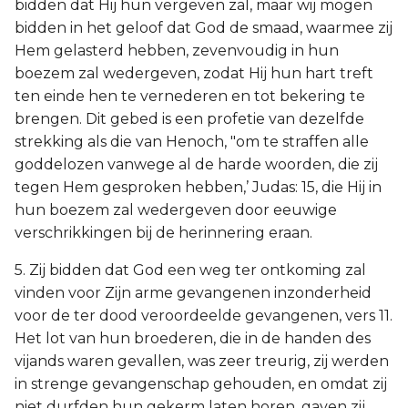
bidden dat Hij hun vergeven zal, maar wij mogen
bidden in het geloof dat God de smaad, waarmee zij
Hem gelasterd hebben, zevenvoudig in hun
boezem zal wedergeven, zodat Hij hun hart treft
ten einde hen te vernederen en tot bekering te
brengen. Dit gebed is een profetie van dezelfde
strekking als die van Henoch, "om te straffen alle
goddelozen vanwege al de harde woorden, die zij
tegen Hem gesproken hebben,’ Judas: 15, die Hij in
hun boezem zal wedergeven door eeuwige
verschrikkingen bij de herinnering eraan.
5. Zij bidden dat God een weg ter ontkoming zal
vinden voor Zijn arme gevangenen inzonderheid
voor de ter dood veroordeelde gevangenen, vers 11.
Het lot van hun broederen, die in de handen des
vijands waren gevallen, was zeer treurig, zij werden
in strenge gevangenschap gehouden, en omdat zij
niet durfden hun gekerm laten horen, gaven zij