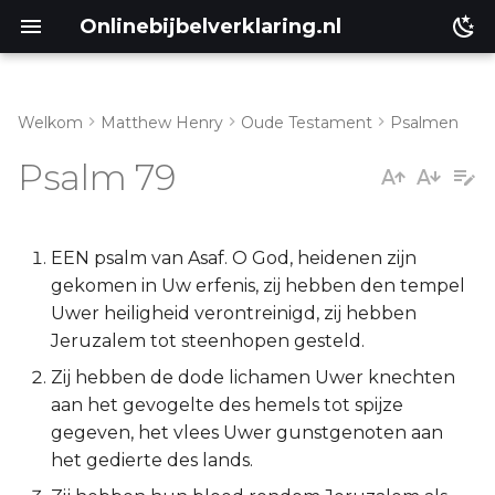
Onlinebijbelverklaring.nl
Welkom
Matthew Henry
Oude Testament
Psalmen
Inleiding
Matthéüs
Psalm 79
Psalm 79:1-5
Markus
Psalm 79:6-13
Lukas
EEN psalm van Asaf. O God, heidenen zijn
gekomen in Uw erfenis, zij hebben den tempel
Johannes
Uwer heiligheid verontreinigd, zij hebben
Jeruzalem tot steenhopen gesteld.
Handelingen
Zij hebben de dode lichamen Uwer knechten
aan het gevogelte des hemels tot spijze
Romeinen
gegeven, het vlees Uwer gunstgenoten aan
het gedierte des lands.
1 Korinthe