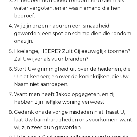
Zij hebben hun bloed rondom Jeruzalem als
water vergoten, en er was niemand die hen
2 Korinthe
begroef.
Galaten
Wij zijn onzen naburen een smaadheid
geworden; een spot en schimp dien die rondom
Éfeze
ons zijn.
Hoelange, HEERE? Zult Gij eeuwiglijk toornen?
Filipenzen
Zal Uw ijver als vuur branden?
Stort Uw grimmigheid uit over de heidenen, die
Kolossenzen
U niet kennen; en over de koninkrijken, die Uw
1 Thessalonicenzen
Naam niet aanroepen.
Want men heeft Jakob opgegeten, en zij
2 Thessalonicenzen
hebben zijn lieflijke woning verwoest.
Gedenk ons de vorige misdaden niet; haast U,
1 Timótheüs
laat Uw barmhartigheden ons voorkomen, want
wij zijn zeer dun geworden.
2 Timótheüs