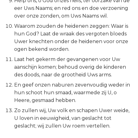
Help ons, o God onzes heils, ter oorzake van de
Titus
eer Uws Naams; en red ons en doe verzoening
over onze zonden, om Uws Naams wil.
Filémon
Waarom zouden de heidenen zeggen: Waar is
hun God? Laat de wraak des vergoten bloeds
Hebreeën
Uwer knechten onder de heidenen voor onze
ogen bekend worden.
Jakobus
Laat het gekerm der gevangenen voor Uw
aanschijn komen; behoud overig de kinderen
1 Petrus
des doods, naar de grootheid Uws arms.
2 Petrus
En geef onzen naburen zevenvoudig weder in
hun schoot hun smaad, waarmede zij U, o
1 Johannes
Heere, gesmaad hebben.
Zo zullen wij, Uw volk en schapen Uwer weide,
2 Johannes
U loven in eeuwigheid, van geslacht tot
geslacht; wij zullen Uw roem vertellen.
3 Johannes