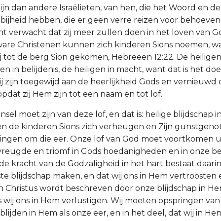
ijn dan andere Israëlieten, van hen, die het Woord en de
bijheid hebben, die er geen verre reizen voor behoeven
t verwacht dat zij meer zullen doen in het loven van 
ware Christenen kunnen zich kinderen Sions noemen, wa
ij tot de berg Sion gekomen, Hebreeën 12:22. De heilig
gen in belijdenis, de heiligen in macht, want dat is het d
zij zijn toegewijd aan de heerlijkheid Gods en vernieuwd
pdat zij Hem zijn tot een naam en tot lof.
sel moet zijn van deze lof, en dat is: heilige blijdschap i
, en de kinderen Sions zich verheugen en Zijn gunstgeno
ngen om die eer. Onze lof van God moet voortkomen uit
 vreugde en triomf in Gods hoedanigheden en in onze be
de kracht van de Godzaligheid in het hart bestaat daarin
te blijdschap maken, en dat wij ons in Hem vertroosten 
in Christus wordt beschreven door onze blijdschap in H
s wij ons in Hem verlustigen. Wij moeten opspringen v
rblijden in Hem als onze eer, en in het deel, dat wij in 