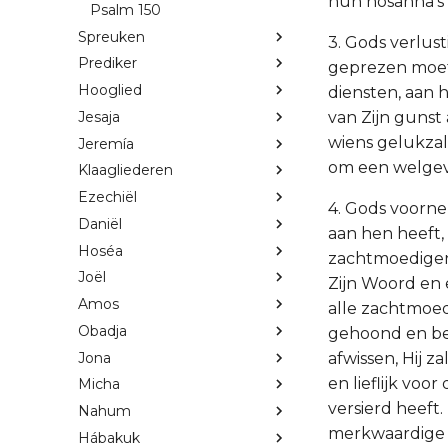
hun hosanna’s 
Psalm 150
Spreuken
3. Gods verlust
Prediker
geprezen moet 
Hooglied
diensten, aan
Jesaja
van Zijn gunst 
wiens gelukzal
Jeremía
om een welgeva
Klaagliederen
Ezechiël
4. Gods voorne
Daniël
aan hen heeft, 
Hoséa
zachtmoedigen
Joël
Zijn Woord en 
Amos
alle zachtmoe
Obadja
gehoond en be
Jona
afwissen, Hij z
en lieflijk vo
Micha
versierd heeft.
Nahum
merkwaardige v
Hábakuk