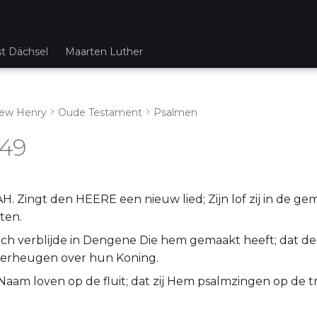
st Dächsel
Maarten Luther
ew Henry
Oude Testament
Psalmen
149
. Zingt den HEERE een nieuw lied; Zijn lof zij in de ge
ten.
 zich verblijde in Dengene Die hem gemaakt heeft; dat d
 verheugen over hun Koning.
n Naam loven op de fluit; dat zij Hem psalmzingen op de