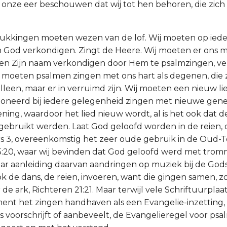
ls onze eer beschouwen dat wij tot hen behoren, die zich
rukkingen moeten wezen van de lof. Wij moeten op iede
an God verkondigen. Zingt de Heere. Wij moeten er ons 
 Zijn naam verkondigen door Hem te psalmzingen, vers 
j moeten psalmen zingen met ons hart als degenen, die zi
lleen, maar er in verruimd zijn. Wij moeten een nieuw li
neerd bij iedere gelegenheid zingen met nieuwe gen
ing, waardoor het lied nieuw wordt, al is het ook dat 
gebruikt werden. Laat God geloofd worden in de reien,
rs 3, overeenkomstig het zeer oude gebruik in de Oud-
5:20, waar wij bevinden dat God geloofd werd met tro
 naar aanleiding daarvan aandringen op muziek bij de God
 de dans, de reien, invoeren, want die gingen samen, zo
e ark, Richteren 21:21. Maar terwijl vele Schriftuurplaa
nt het zingen handhaven als een Evangelie-inzetting, i
 voorschrijft of aanbeveelt, de Evangelieregel voor psa