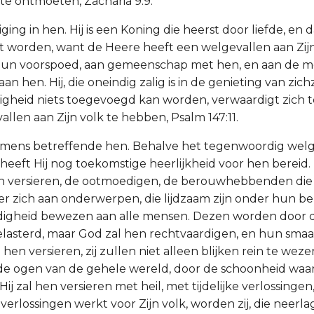
te ontmoeten, Zacharia 9:9.
iging in hen. Hij is een Koning die heerst door liefde, en
worden, want de Heere heeft een welgevallen aan Zijn
 hun voorspoed, aan gemeenschap met hen, en aan de 
aan hen. Hij, die oneindig zalig is in de genieting van zich
igheid niets toegevoegd kan worden, verwaardigt zich t
llen aan Zijn volk te hebben, Psalm 147:11.
mens betreffende hen. Behalve het tegenwoordig welge
heeft Hij nog toekomstige heerlijkheid voor hen bereid. H
 versieren, de ootmoedigen, de berouwhebbenden die
er zich aan onderwerpen, die lijdzaam zijn onder hun b
digheid bewezen aan alle mensen. Dezen worden door
lasterd, maar God zal hen rechtvaardigen, en hun sma
al hen versieren, zij zullen niet alleen blijken rein te we
or de ogen van de gehele wereld, door de schoonheid wa
 Hij zal hen versieren met heil, met tijdelijke verlossingen
erlossingen werkt voor Zijn volk, worden zij, die neerl