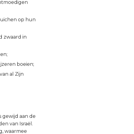
achtmoedigen
 juichen op hun
d zwaard in
en;
jzeren boeien;
an al Zijn
s gewijd aan de
den van Israël.
ng, waarmee