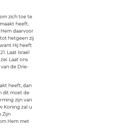
 om zich toe te
gemaakt heeft.
m Hem daarvoor
 tot hetgeen zij
want Hij heeft
1. Laat Israël
zei: Laat ons
van de Drie-
aakt heeft, dan
en dit moet de
erming zijn van
uw Koning zal u
 Zijn
an om Hem met