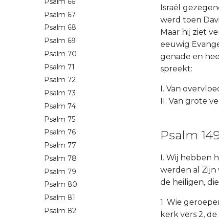
Psalm 66
Israël gezegen
Psalm 67
werd toen Davi
Psalm 68
Maar hij ziet v
Psalm 69
eeuwig Evangel
Psalm 70
genade en heer
Psalm 71
spreekt:
Psalm 72
I. Van overvloe
Psalm 73
II. Van grote 
Psalm 74
Psalm 75
Psalm 149
Psalm 76
Psalm 77
I. Wij hebben h
Psalm 78
werden al Zijn
Psalm 79
de heiligen, d
Psalm 80
Psalm 81
1. Wie geroepe
Psalm 82
kerk vers 2, de