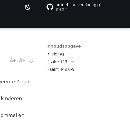
onlinebijbelverklaring.github.io
6
4
Inhoudsopgave
Inleiding
Psalm 149:1-5
Psalm 149:6-9
meente Zijner
e kinderen
 trommel en