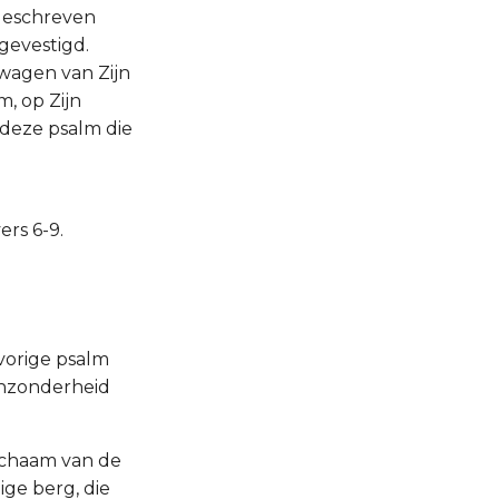
 geschreven
gevestigd.
e wagen van Zijn
, op Zijn
 deze psalm die
ers 6-9.
 vorige psalm
inzonderheid
lichaam van de
ige berg, die