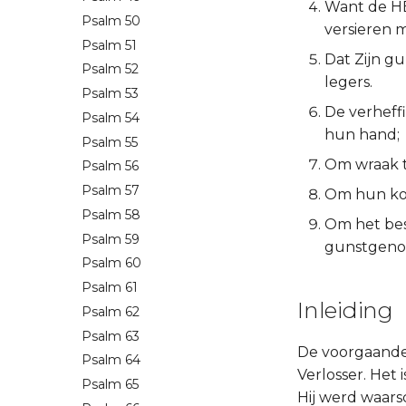
Want de HE
Psalm 50
versieren m
Psalm 51
Dat Zijn g
Psalm 52
legers.
Psalm 53
De verheff
Psalm 54
hun hand;
Psalm 55
Om wraak t
Psalm 56
Psalm 57
Om hun kon
Psalm 58
Om het besc
Psalm 59
gunstgenote
Psalm 60
Psalm 61
Inleiding
Psalm 62
Psalm 63
De voorgaande 
Psalm 64
Verlosser. Het 
Psalm 65
Hij werd waars