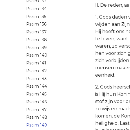
Psalm 133
II. De reden, 
Psalm 134
Psalm 135
1. Gods daden 
wijden aan Zijn 
Psalm 136
Hij heeft ons 
Psalm 137
te loven, want 
Psalm 138
waren, zo versc
Psalm 139
hen voor zich g
Psalm 140
zich verblijden
Psalm 141
mensen maken, 
Psalm 142
eenheid.
Psalm 143
Psalm 144
2. Gods heersch
is Hij hun Koni
Psalm 145
stof zijn voor 
Psalm 146
zo wijs en mach
Psalm 147
komen, de Koni
Psalm 148
heiligheid. La
Psalm 149