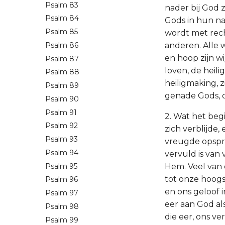
Psalm 83
nader bij God z
Psalm 84
Gods in hun na
Psalm 85
wordt met rech
Psalm 86
anderen. Alle 
en hoop zijn w
Psalm 87
loven, de heili
Psalm 88
heiligmaking, 
Psalm 89
genade Gods, o
Psalm 90
Psalm 91
2. Wat het begin
Psalm 92
zich verblijde
Psalm 93
vreugde opspri
Psalm 94
vervuld is van
Psalm 95
Hem. Veel van 
tot onze hoogs
Psalm 96
en ons geloof 
Psalm 97
eer aan God al
Psalm 98
die eer, ons ve
Psalm 99