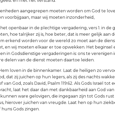
geest en met het verstand.
genheden aangegrepen moeten worden om God te love
en voorbijgaan, maar wij moeten inzonderheid,
n het openbaar in de plechtige vergadering, vers 1. in d
en, hoe talrijker zij is, hoe beter, dat is meer gelijk aan
m erkend worden voor de wereld zo moet aan de dienst
t, en wij moeten elkaar er toe opwekken. Het beginsel 
 in Godsdienstige vergaderingen is: ons te verenigen i
e delen van de dienst moeten daartoe leiden.
Hem loven in de binnenkamer. Laat de heiligen zo vervoe
od, dat zij juichen op hun legers, als zij des nachts wakk
of van God, zoals David, Psalm 119:62. Als Gods Israël tot 
ebracht, laat het daar dan met dankbaarheid aan God van
kunnen ware gelovigen, die ingegaan zijn tot Gods rust
tus, hierover juichen van vreugde. Laat hen op hun ziek
of huns Gods zingen.