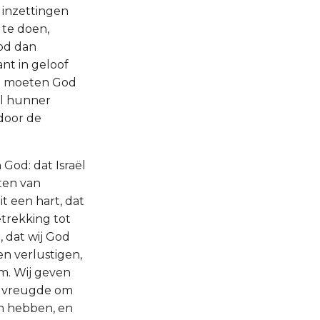
 inzettingen
 te doen,
God dan
nt in geloof
en moeten God
oel hunner
 door de
n God: dat Israël
ten van
 een hart, dat
trekking tot
, dat wij God
en verlustigen,
em. Wij geven
an vreugde om
Hem hebben, en