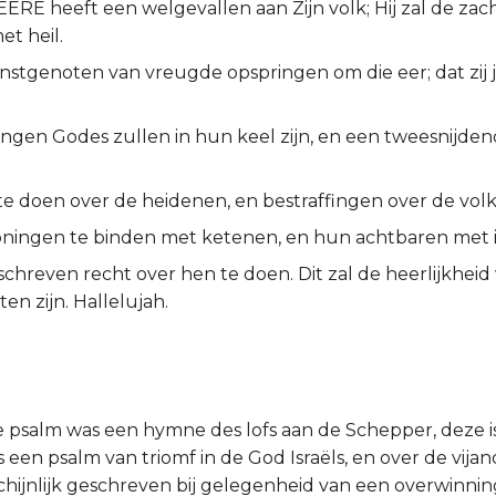
ERE heeft een welgevallen aan Zijn volk; Hij zal de z
et heil.
unstgenoten van vreugde opspringen om die eer; dat zij
ingen Godes zullen in hun keel zijn, en een tweesnijden
e doen over de heidenen, en bestraffingen over de volk
ingen te binden met ketenen, en hun achtbaren met i
hreven recht over hen te doen. Dit zal de heerlijkheid v
n zijn. Hallelujah.
psalm was een hymne des lofs aan de Schepper, deze i
is een psalm van triomf in de God Israëls, en over de vijan
chijnlijk geschreven bij gelegenheid van een overwinni