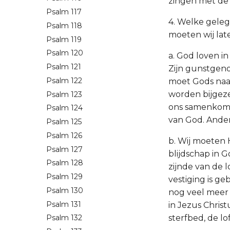
zingen met de 
Psalm 117
4. Welke gele
Psalm 118
moeten wij lat
Psalm 119
Psalm 120
a. God loven i
Psalm 121
Zijn gunstgenot
Psalm 122
moet Gods naa
worden bijgeze
Psalm 123
ons samenkomen
Psalm 124
van God. Ander
Psalm 125
Psalm 126
b. Wij moeten 
Psalm 127
blijdschap in G
Psalm 128
zijnde van de l
Psalm 129
vestiging is g
Psalm 130
nog veel meer 
Psalm 131
in Jezus Chris
sterfbed, de l
Psalm 132