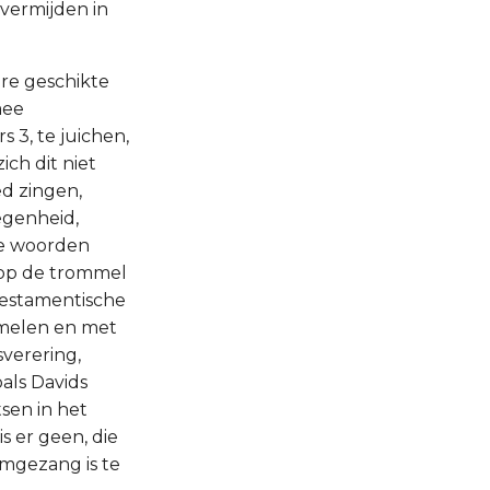
 vermijden in
re geschikte
mee
3, te juichen,
ch dit niet
ed zingen,
egenheid,
de woorden
 op de trommel
Testamentische
mmelen en met
sverering,
als Davids
tsen in het
s er geen, die
lmgezang is te