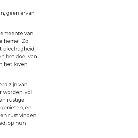
n, geen ervan
e gemeente van
 de hemel. Zo
 plechtigheid
en het doel van
n het loven
rd zijn van
er worden, vol
een rustige
 genieten, en
 en rust vinden
bed, op hun