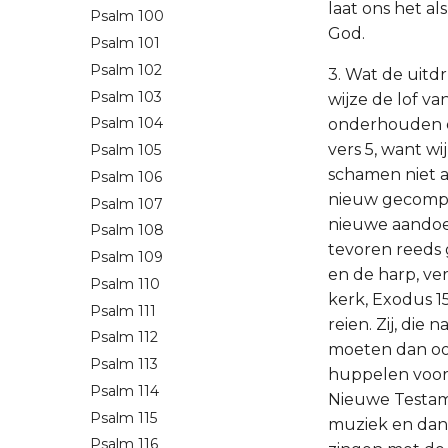
laat ons het a
Psalm 100
God.
Psalm 101
Psalm 102
3. Wat de uitd
Psalm 103
wijze de lof v
Psalm 104
onderhouden en
vers 5, want wi
Psalm 105
schamen niet a
Psalm 106
nieuw gecompo
Psalm 107
nieuwe aandoen
Psalm 108
tevoren reeds 
Psalm 109
en de harp, ve
Psalm 110
kerk, Exodus 1
Psalm 111
reien. Zij, die
Psalm 112
moeten dan ook
Psalm 113
huppelen voor d
Psalm 114
Nieuwe Testame
Psalm 115
muziek en dans
Psalm 116