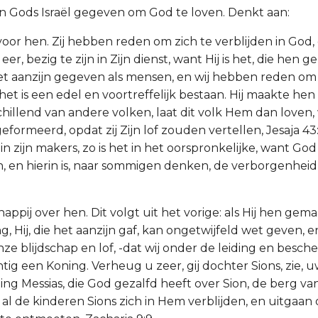
aan Gods Israël gegeven om God te loven. Denkt aan:
voor hen. Zij hebben reden om zich te verblijden in God,
eer, bezig te zijn in Zijn dienst, want Hij is het, die hen 
het aanzijn gegeven als mensen, en wij hebben reden o
het is een edel en voortreffelijk bestaan. Hij maakte hen
hillend van andere volken, laat dit volk Hem dan loven, 
eformeerd, opdat zij Zijn lof zouden vertellen, Jesaja 43:2
 in zijn makers, zo is het in het oorspronkelijke, want God 
en hierin is, naar sommigen denken, de verborgenheid 
appij over hen. Dit volgt uit het vorige: als Hij hen gem
ng, Hij, die het aanzijn gaf, kan ongetwijfeld wet geven, 
onze blijdschap en lof, -dat wij onder de leiding en besch
tig een Koning. Verheug u zeer, gij dochter Sions, zie, 
ng Messias, die God gezalfd heeft over Sion, de berg van
at al de kinderen Sions zich in Hem verblijden, en uitga