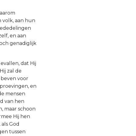
 daarom
 volk, aan hun
mededelingen
zelf, en aan
och genadiglijk
vallen, dat Hij
ij zal de
 beven voor
eproevingen, en
 de mensen
ad van hen
zen, maar schoon
armee Hij hen
, als God
agen tussen