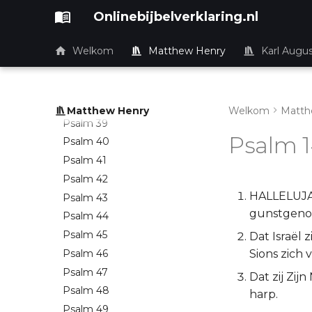
Psalm 33
Onlinebijbelverklaring.nl
Psalm 34
Psalm 35
Welkom
Matthew Henry
Karl Augu
Psalm 36
Psalm 37
Psalm 38
Matthew Henry
Welkom
Matth
Psalm 39
Psalm 
Psalm 40
Psalm 41
Psalm 42
HALLELUJAH
Psalm 43
gunstgeno
Psalm 44
Psalm 45
Dat Israël
Psalm 46
Sions zich
Psalm 47
Dat zij Zij
Psalm 48
harp.
Psalm 49