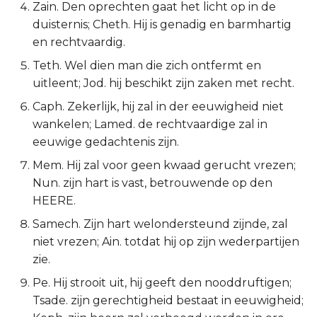
Zain. Den oprechten gaat het licht op in de
2 Korinthe
duisternis; Cheth. Hij is genadig en barmhartig
en rechtvaardig.
Galaten
Teth. Wel dien man die zich ontfermt en
uitleent; Jod. hij beschikt zijn zaken met recht.
Éfeze
Caph. Zekerlijk, hij zal in der eeuwigheid niet
wankelen; Lamed. de rechtvaardige zal in
Filipenzen
eeuwige gedachtenis zijn.
Kolossenzen
Mem. Hij zal voor geen kwaad gerucht vrezen;
Nun. zijn hart is vast, betrouwende op den
1 Thessalonicenzen
HEERE.
Samech. Zijn hart welondersteund zijnde, zal
2 Thessalonicenzen
niet vrezen; Ain. totdat hij op zijn wederpartijen
zie.
1 Timótheüs
Pe. Hij strooit uit, hij geeft den nooddruftigen;
2 Timótheüs
Tsade. zijn gerechtigheid bestaat in eeuwigheid;