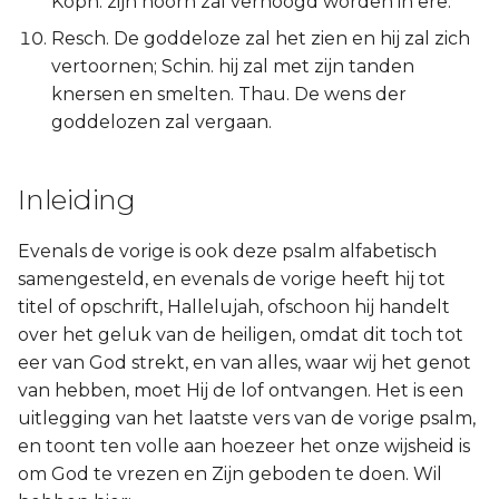
Koph. zijn hoorn zal verhoogd worden in ere.
Titus
Resch. De goddeloze zal het zien en hij zal zich
vertoornen; Schin. hij zal met zijn tanden
Filémon
knersen en smelten. Thau. De wens der
goddelozen zal vergaan.
Hebreeën
Jakobus
Inleiding
1 Petrus
Evenals de vorige is ook deze psalm alfabetisch
samengesteld, en evenals de vorige heeft hij tot
2 Petrus
titel of opschrift, Hallelujah, ofschoon hij handelt
over het geluk van de heiligen, omdat dit toch tot
1 Johannes
eer van God strekt, en van alles, waar wij het genot
van hebben, moet Hij de lof ontvangen. Het is een
2 Johannes
uitlegging van het laatste vers van de vorige psalm,
en toont ten volle aan hoezeer het onze wijsheid is
3 Johannes
om God te vrezen en Zijn geboden te doen. Wil