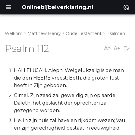
Onlinebijbelverklaring.nl
Welkom
Matthew Henry
Oude Testament
Psalmen
Inleiding
Matthéüs
Psalm 112
Psalm 112:1-5
Markus
Psalm 112:6-10
Lukas
HALLELUJAH. Aleph. Welgelukzalig is de man
die den HEERE vreest; Beth. die groten lust
Johannes
heeft in Zijn geboden.
Gimel. Zijn zaad zal geweldig zijn op aarde;
Handelingen
Daleth. het geslacht der oprechten zal
gezegend worden.
Romeinen
He. In zijn huis zal have en rijkdom wezen; Vau.
en zijn gerechtigheid bestaat in eeuwigheid.
1 Korinthe