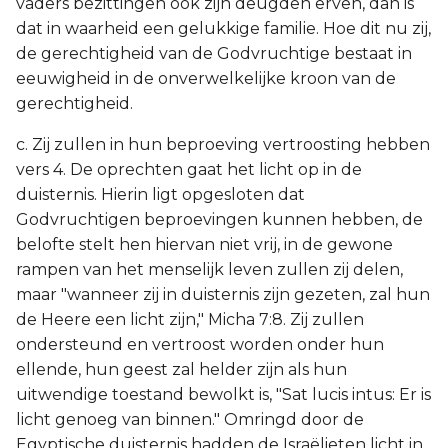
vaders bezittingen ook zijn deugden erven, dan is
dat in waarheid een gelukkige familie. Hoe dit nu zij,
de gerechtigheid van de Godvruchtige bestaat in
eeuwigheid in de onverwelkelijke kroon van de
gerechtigheid.
c. Zij zullen in hun beproeving vertroosting hebben
vers 4. De oprechten gaat het licht op in de
duisternis. Hierin ligt opgesloten dat
Godvruchtigen beproevingen kunnen hebben, de
belofte stelt hen hiervan niet vrij, in de gewone
rampen van het menselijk leven zullen zij delen,
maar "wanneer zij in duisternis zijn gezeten, zal hun
de Heere een licht zijn," Micha 7:8. Zij zullen
ondersteund en vertroost worden onder hun
ellende, hun geest zal helder zijn als hun
uitwendige toestand bewolkt is, "Sat lucis intus: Er is
licht genoeg van binnen." Omringd door de
Egyptische duisternis hadden de Israëlieten licht in