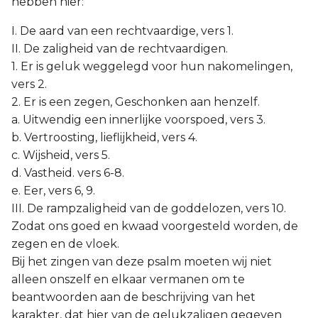
hebben hier:
Judas
I. De aard van een rechtvaardige, vers 1.
Openbaring
II. De zaligheid van de rechtvaardigen.
1. Er is geluk weggelegd voor hun nakomelingen,
vers 2.
2. Er is een zegen, Geschonken aan henzelf.
a. Uitwendig een innerlijke voorspoed, vers 3.
b. Vertroosting, lieflijkheid, vers 4.
c. Wijsheid, vers 5.
d. Vastheid. vers 6-8.
e. Eer, vers 6, 9.
III. De rampzaligheid van de goddelozen, vers 10.
Zodat ons goed en kwaad voorgesteld worden, de
zegen en de vloek.
Bij het zingen van deze psalm moeten wij niet
alleen onszelf en elkaar vermanen om te
beantwoorden aan de beschrijving van het
karakter, dat hier van de gelukzaligen gegeven