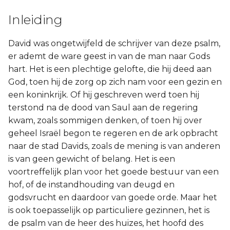
Titus
Inleiding
Filémon
David was ongetwijfeld de schrijver van deze psalm,
er ademt de ware geest in van de man naar Gods
Hebreeën
hart. Het is een plechtige gelofte, die hij deed aan
God, toen hij de zorg op zich nam voor een gezin en
Jakobus
een koninkrijk. Of hij geschreven werd toen hij
terstond na de dood van Saul aan de regering
1 Petrus
kwam, zoals sommigen denken, of toen hij over
geheel Israël begon te regeren en de ark opbracht
2 Petrus
naar de stad Davids, zoals de mening is van anderen
is van geen gewicht of belang. Het is een
1 Johannes
voortreffelijk plan voor het goede bestuur van een
hof, of de instandhouding van deugd en
2 Johannes
godsvrucht en daardoor van goede orde. Maar het
is ook toepasselijk op particuliere gezinnen, het is
3 Johannes
de psalm van de heer des huizes, het hoofd des