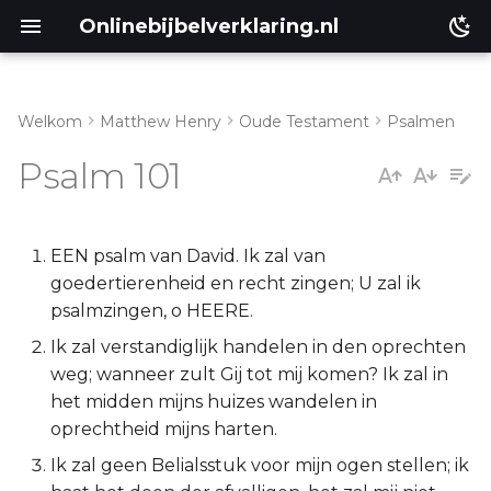
Onlinebijbelverklaring.nl
Welkom
Matthew Henry
Oude Testament
Psalmen
Inleiding
Matthéüs
Psalm 101
Psalm 101:1-8
Markus
Lukas
EEN psalm van David. Ik zal van
goedertierenheid en recht zingen; U zal ik
Johannes
psalmzingen, o HEERE.
Ik zal verstandiglijk handelen in den oprechten
Handelingen
weg; wanneer zult Gij tot mij komen? Ik zal in
het midden mijns huizes wandelen in
Romeinen
oprechtheid mijns harten.
Ik zal geen Belialsstuk voor mijn ogen stellen; ik
1 Korinthe