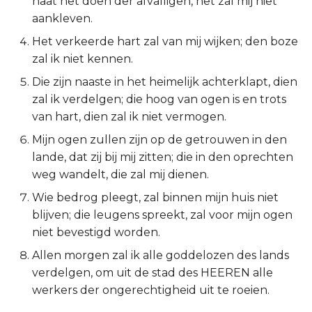
haat het doen der afvalligen, het zal mij niet
aankleven.
2 Korinthe
Het verkeerde hart zal van mij wijken; den boze
Galaten
zal ik niet kennen.
Die zijn naaste in het heimelijk achterklapt, dien
Éfeze
zal ik verdelgen; die hoog van ogen is en trots
van hart, dien zal ik niet vermogen.
Filipenzen
Mijn ogen zullen zijn op de getrouwen in den
lande, dat zij bij mij zitten; die in den oprechten
Kolossenzen
weg wandelt, die zal mij dienen.
1 Thessalonicenzen
Wie bedrog pleegt, zal binnen mijn huis niet
blijven; die leugens spreekt, zal voor mijn ogen
2 Thessalonicenzen
niet bevestigd worden.
Allen morgen zal ik alle goddelozen des lands
1 Timótheüs
verdelgen, om uit de stad des HEEREN alle
werkers der ongerechtigheid uit te roeien.
2 Timótheüs